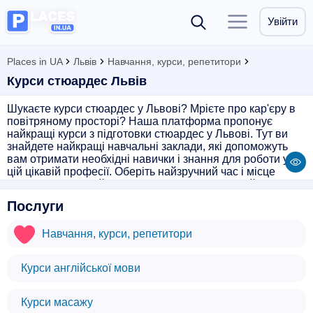
Увійти
Places in UA
Львів
Навчання, курси, репетитори
Курси стюардес Львів
Шукаєте курси стюардес у Львові? Мрієте про кар'єру в
повітряному просторі? Наша платформа пропонує
найкращі курси з підготовки стюардес у Львові. Тут ви
знайдете найкращі навчальні заклади, які допоможуть
вам отримати необхідні навички і знання для роботи у
цій цікавій професії. Оберіть найзручний час і місце
занять, зареєструйтеся на курс і розпочніть свій шлях до
успішної кар'єри стюардеси. Навчайтеся з нами і
Послуги
здійсніть свою мрію стати частиною цікавого та
динамічного світу авіації!
Навчання, курси, репетитори
Курси англійської мови
Курси масажу