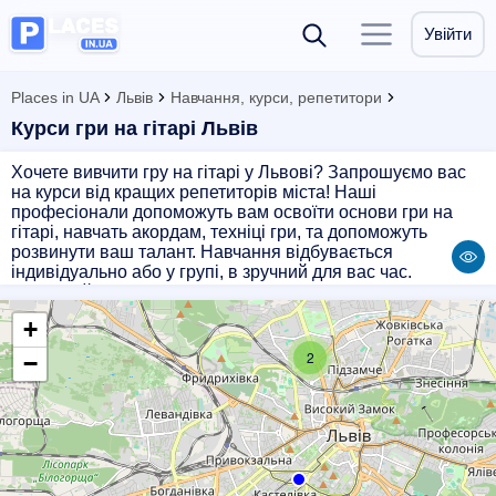
Увійти
Places in UA
Львів
Навчання, курси, репетитори
Курси гри на гітарі Львів
Хочете вивчити гру на гітарі у Львові? Запрошуємо вас
на курси від кращих репетиторів міста! Наші
професіонали допоможуть вам освоїти основи гри на
гітарі, навчать акордам, техніці гри, та допоможуть
розвинути ваш талант. Навчання відбувається
індивідуально або у групі, в зручний для вас час.
Приєднуйтесь до нашого курсу гри на гітарі і станьте
справжнім майстром музики! Запишіться вже зараз!
+
2
−