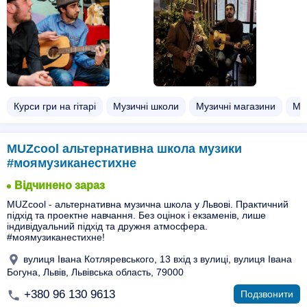
Курси гри на гітарі
Музичні школи
Музичні магазини
Маг
MUZcool альтернативна школа музики
#моямузиканестихне
Відчинено зараз
MUZcool - альтернативна музична школа у Львові. Практичний
підхід та проектне навчання. Без оцінок і екзаменів, лише
індивідуальний підхід та дружня атмосфера.
#моямузиканестихне!
вулиця Івана Котляревського, 13 вхід з вулиці, вулиця Івана
Богуна, Львів, Львівська область, 79000
+380 96 130 9613
Подзвонити