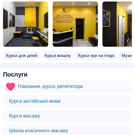
Курси для дітей
Курси вокалу
Курси гри на гітарі
Музич
Послуги
Навчання, курси, репетитори
Курси англійської мови
Курси масажу
Школа класичного масажу