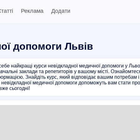
татті
Реклама
Додати
ної допомоги Львів
себе найкращі курси невідкладної медичної допомоги у Льв
авчальні заклади та репетиторів у вашому місті. Ознайомтеся
ормацією. Знайдіть курс, який відповідає вашим потребам 
и невідкладної медичної допомоги допоможуть вам стати пр
вже сьогодні!