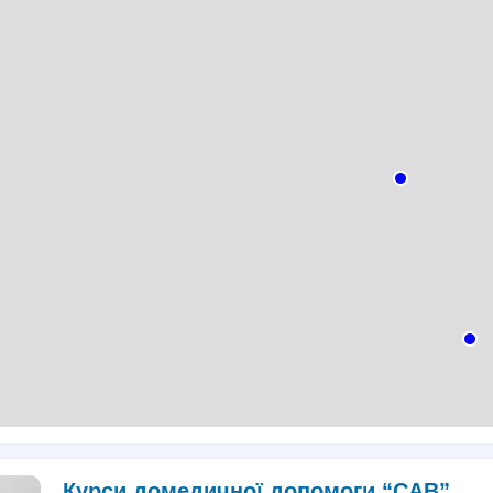
Курси домедичної допомоги “CAB”