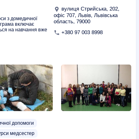
вулиця Стрийська, 202,
офіс 707, Львів, Львівська
рси з домедичної
область, 79000
ограма включає
ться на навчання вже
+380 97 003 8998
ичної допомоги
курси медсестер