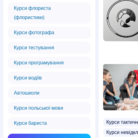
Курси флориста
(флористики)
Курси фотографа
Курси тестування
Курси програмування
Курси водіїв
Автошколи
Курси польської мови
Курси тактич
Курси бариста
Курси невідк