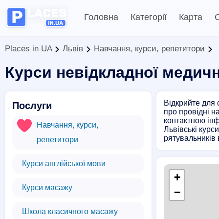
Головна
Категорії
Карта
С
Places in UA
Львів
Навчання, курси, репетитори
Курси невідкладної медич
Відкрийте для 
Послуги
про провідні н
контактною інф
Навчання, курси,
Львівські курс
рятувальників 
репетитори
Курси англійської мови
+
Курси масажу
−
Школа класичного масажу