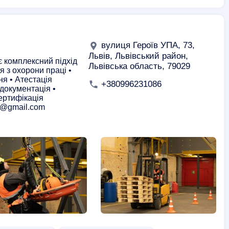
вулиця Героїв УПА, 73,
Львів, Львівський район,
 комплексний підхід
Львівська область, 79029
я з охорони праці •
я • Атестація
+380996231086
документація •
Сертифікація
a@gmail.com