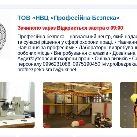
ТОВ «НВЦ «Професійна Безпека»
Зачинено зараз Відкриється завтра о 09:00
Професійна безпека – навчальний центр, який надає
та сучасні рішення у сфері охорони праці. • Навчанн
Навчання за професіями • Лабораторні випробуванн
робочих місць • Випробування стелажів • Дозвільна 
Аудит/аутсорсинг охорони праці • Оцінка ризиків • 
персоналу 0996231086, 0975190450 lviv.profbezpek
profbezpeka.sm.lv@ukr.net