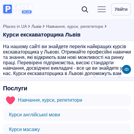
Увійти
Places in UA
Львів
Навчання, курси, репетитори
Курси екскаваторщика Львів
На нашому сайті ви знайдете перелік найкращих курсів
екскаваторщика у Львові. Отримайте професійні навички
та знання, які відкриють вам нові можливості на ринку
праці. Перевірені підприємства, високі стандарти
навчання, досвідчені викладачі - все це ви знайдете у
нас. Курси екскаваторщика в Львові допоможуть вам
стати впевненим у собі фахівцем. Вивчайте власний
темп, обирайте найзручніший графік навчання. Ваш
Послуги
успіх - наша мета!
Навчання, курси, репетитори
Курси англійської мови
Курси масажу