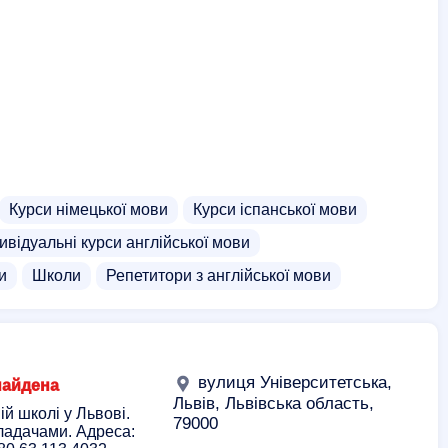
Курси німецької мови
Курси іспанської мови
ивідуальні курси англійської мови
и
Школи
Репетитори з англійської мови
вулиця Університетська,
найдена
Львів, Львівська область,
й школі у Львові.
79000
кладачами. Адреса: