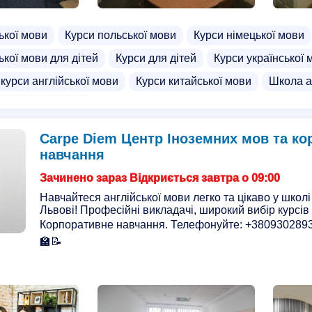
ької мови
Курси польської мови
Курси німецької мови
ької мови для дітей
Курси для дітей
Курси української 
 курси англійської мови
Курси китайської мови
Школа а
англійської мови
Carpe Diem Центр Іноземних мов та ко
навчання
Зачинено зараз Відкриється завтра о 09:00
Навчайтеся англійської мови легко та цікаво у школ
Львові! Професійні викладачі, широкий вибір курсів д
Корпоративне навчання. Телефонуйте: +380930289
🏫📝