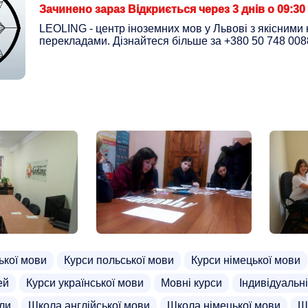
Зачинено зараз Відкриється через 3 днів о 09:30
LEOLING - центр іноземних мов у Львові з якісними 
перекладами. Дізнайтеся більше за +380 50 748 0088
ької мови
Курси польської мови
Курси німецької мови
ей
Курси української мови
Мовні курси
Індивідуальні
ли
Школа англійської мови
Школа німецької мови
Ш