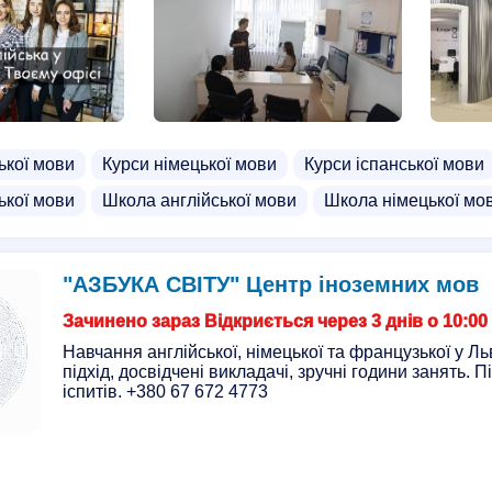
ької мови
Курси німецької мови
Курси іспанської мови
ької мови
Школа англійської мови
Школа німецької мо
"АЗБУКА СВІТУ" Центр іноземних мов
Зачинено зараз Відкриється через 3 днів о 10:00
Навчання англійської, німецької та французької у Ль
підхід, досвідчені викладачі, зручні години занять. 
іспитів. +380 67 672 4773