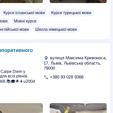
Курси іспанської мови
Курси турецької мови
мови
Мовні курси
нглійської мови
Школа німецької мови
рпоративного
вулиця Максима Кривоноса,
17, Львів, Львівська область,
79000
і Carpe Diem у
ля всіх рівнів.
+380 93 028 9368
368.📚🎓🌟👩u200d