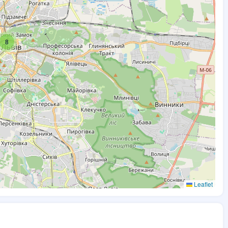
8
Leaflet