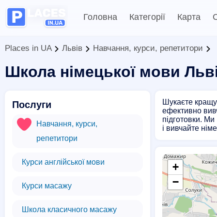
Головна
Категорії
Карта
С
Places in UA
Львів
Навчання, курси, репетитори
Школа німецької мови Льв
Шукаєте кращу 
Послуги
ефективно вивч
підготовки. Ми
Навчання, курси,
і вивчайте нім
репетитори
Курси англійської мови
+
−
Курси масажу
Школа класичного масажу