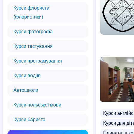
Курси флориста
(флористики)
Курси фотографа
Курси тестування
Курси програмування
Курси водіїв
Автошколи
Курси польської мови
Курси англійс
Курси бариста
Курси для діт
Приватні шко