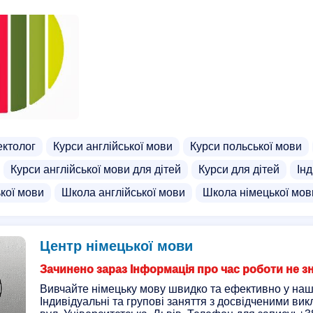
ктолог
Курси англійської мови
Курси польської мови
Курси англійської мови для дітей
Курси для дітей
Інд
кої мови
Школа англійської мови
Школа німецької мов
Центр німецької мови
Зачинено зараз Інформація про час роботи не з
Вивчайте німецьку мову швидко та ефективно у наші
Індивідуальні та групові заняття з досвідченими ви