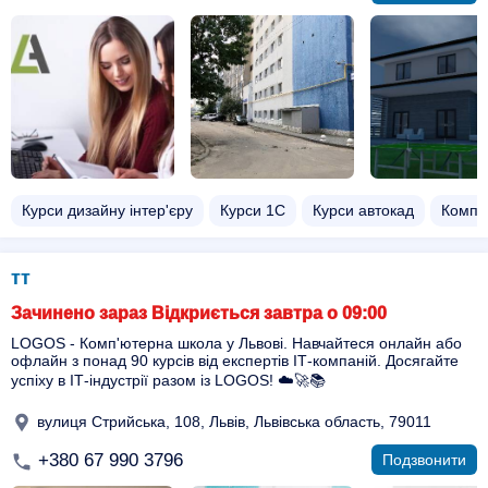
Курси дизайну інтер'єру
Курси 1С
Курси автокад
Комп'ю
тт
Зачинено зараз Відкриється завтра о 09:00
LOGOS - Комп'ютерна школа у Львові. Навчайтеся онлайн або
офлайн з понад 90 курсів від експертів ІТ-компаній. Досягайте
успіху в ІТ-індустрії разом із LOGOS! ☁️🚀📚
вулиця Стрийська, 108, Львів, Львівська область, 79011
+380 67 990 3796
Подзвонити