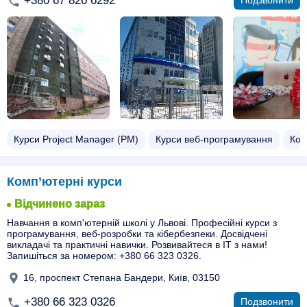
+380 67 826 6292
Подзвонити
Курси Project Manager (PM)
Курси веб-програмування
Ком
Комп’ютерні курси
Відчинено зараз
Навчання в комп'ютерній школі у Львові. Професійні курси з
програмування, веб-розробки та кібербезпеки. Досвідчені
викладачі та практичні навички. Розвивайтеся в IT з нами!
Запишіться за номером: +380 66 323 0326.
16, проспект Степана Бандери, Київ, 03150
+380 66 323 0326
Подзвонити