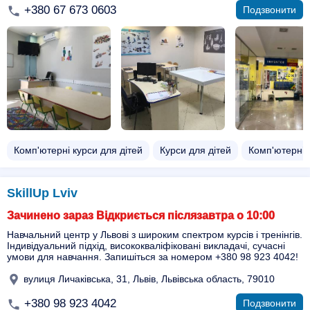
+380 67 673 0603
Подзвонити
Комп'ютерні курси для дітей
Курси для дітей
Комп'ютерні 
SkillUp Lviv
Зачинено зараз Відкриється післязавтра о 10:00
Навчальний центр у Львові з широким спектром курсів і тренінгів.
Індивідуальний підхід, висококваліфіковані викладачі, сучасні
умови для навчання. Запишіться за номером +380 98 923 4042!
вулиця Личаківська, 31, Львів, Львівська область, 79010
+380 98 923 4042
Подзвонити