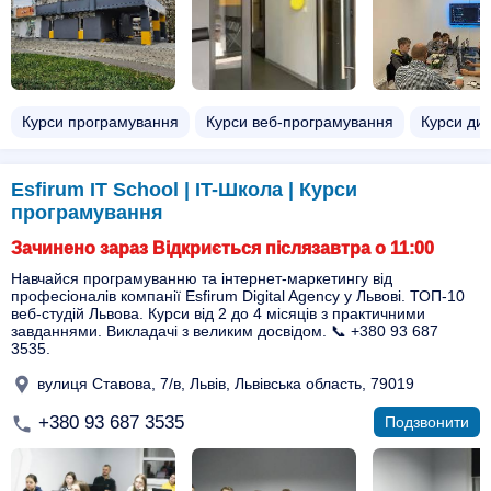
Курси програмування
Курси веб-програмування
Курси диз
Esfirum IT School | IT-Школа | Курси
програмування
Зачинено зараз Відкриється післязавтра о 11:00
Навчайся програмуванню та інтернет-маркетингу від
професіоналів компанії Esfirum Digital Agency у Львові. ТОП-10
веб-студій Львова. Курси від 2 до 4 місяців з практичними
завданнями. Викладачі з великим досвідом. 📞 +380 93 687
3535.
вулиця Ставова, 7/в, Львів, Львівська область, 79019
+380 93 687 3535
Подзвонити