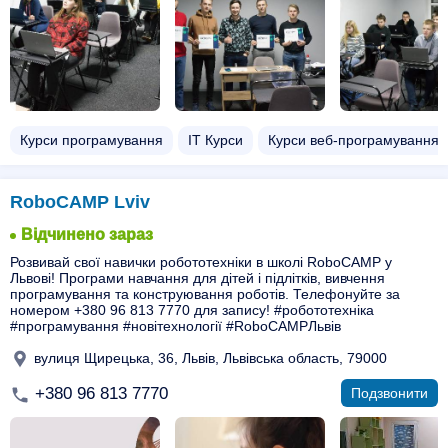
Курси програмування
ІТ Курси
Курси веб-програмування
RoboCAMP Lviv
Відчинено зараз
Розвивай свої навички робототехніки в школі RoboCAMP у
Львові! Програми навчання для дітей і підлітків, вивчення
програмування та конструювання роботів. Телефонуйте за
номером +380 96 813 7770 для запису! #робототехніка
#програмування #новітехнології #RoboCAMPЛьвів
вулиця Щирецька, 36, Львів, Львівська область, 79000
+380 96 813 7770
Подзвонити