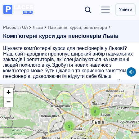
Увійти
Places in UA
Львів
Навчання, курси, репетитори
Комп'ютерні курси для пенсіонерів Львів
Шукаєте комп'ютерні курси для пенсіонерів у Львові?
Наш сайт-довідник пропонує широкий вибір навчальних
закладів і репетиторів, які спеціалізуються на навчанні
людей похилого віку. Здобуття нових навичок з
комп'ютера може бути цікавою та корисною заняттям для
пенсіонерів, дозволяючи їм відчути себе більш
впевненими у сучасному цифровому світі. Обирайте
курси, які відповідають вашим потребам і можливостям, і
+
починайте свою навчальну подорож в інтернеті разом з
нами!
−
5
3