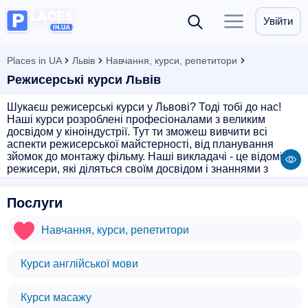
Увійти
Places in UA
Львів
Навчання, курси, репетитори
Режисерські курси Львів
Шукаєш режисерські курси у Львові? Тоді тобі до нас!
Наші курси розроблені професіоналами з великим
досвідом у кіноіндустрії. Тут ти зможеш вивчити всі
аспекти режисерської майстерності, від планування
зйомок до монтажу фільму. Наші викладачі - це відомі
режисери, які діляться своїм досвідом і знаннями з
тобою. Після завершення курсів ти отримаєш сертифікат,
що підтвердить твої знання і навички. Приєднуйся до нас
Послуги
і стань справжнім майстром кіно!
Навчання, курси, репетитори
Курси англійської мови
Курси масажу