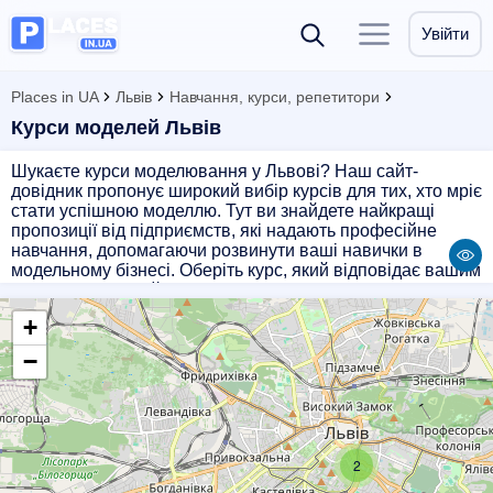
Увійти
Places in UA
Львів
Навчання, курси, репетитори
Курси моделей Львів
Шукаєте курси моделювання у Львові? Наш сайт-
довідник пропонує широкий вибір курсів для тих, хто мріє
стати успішною моделлю. Тут ви знайдете найкращі
пропозиції від підприємств, які надають професійне
навчання, допомагаючи розвинути ваші навички в
модельному бізнесі. Оберіть курс, який відповідає вашим
потребам, і рушайте до своєї мрії про кар'єру моделі
разом з нами!
+
−
2