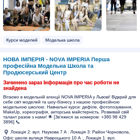
Курси моделей
Моделька школа
НОВА ІМПЕРІЯ - NOVA IMPERIA Перша
професійна Модельна Школа та
Продюсерський Центр
Зачинено зараз Інформація про час роботи не
знайдена
Вітаємо в модельній агенції NOVA IMPERIA у Львові! Відкрий для
себе світ моделей та шоу-бізнесу з нашою професійною
модельною школою. Навчальні курси: дефіле, фотопозування,
MakeUp, хореографія, акторська майстерність. Розвивай свій
талант разом з нами! 🌟 [Зв'яжися за номером: +380 98 429
3896] 📞
Локація 2: вул. Наукова 7 А : Локація 3: Район Чорновола,
Офіс школи вулиця Навроцького 10 А :, Локація 1: вул.