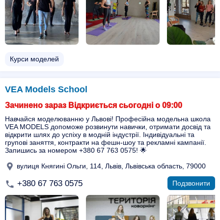
Курси моделей
VEA Models School
Зачинено зараз Відкриється сьогодні о 09:00
Навчайся моделюванню у Львові! Професійна модельна школа
VEA MODELS допоможе розвинути навички, отримати досвід та
відкрити шлях до успіху в модній індустрії. Індивідуальні та
групові заняття, контракти на фешн-шоу та рекламні кампанії.
Запишись за номером +380 67 763 0575! 🌟
вулиця Княгині Ольги, 114, Львів, Львівська область, 79000
+380 67 763 0575
Подзвонити