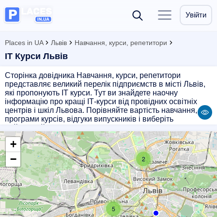
Увійти
Places in UA
Львів
Навчання, курси, репетитори
ІТ Курси Львів
Сторінка довідника Навчання, курси, репетитори
представляє великий перелік підприємств в місті Львів,
які пропонують ІТ курси. Тут ви знайдете наочну
інформацію про кращі ІТ-курси від провідних освітніх
центрів і шкіл Львова. Порівняйте вартість навчання,
програми курсів, відгуки випускників і виберіть
найкращий варіант для себе. Якщо ви прагнете
досягнути успіху в сфері ІТ, отримати нові знання або
+
покращити вже наявні - ця сторінка буде корисною для
вас. Прокладіть свій шлях до успіху в ІТ разом з нашим
−
2
довідником.
5