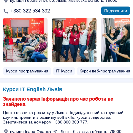
вулиця Героїв УПА, 80, Львів, Львівська область, 79000
+380 322 534 392
Подзвонити
Курси програмування
ІТ Курси
Курси веб-програмування
Курси IT English Львів
Зачинено зараз Інформація про час роботи не
знайдена
Центр освіти та розвитку у Львові. Індивідуальний та груповий
коучинг, тренінги з розвитку soft skills, курси з лідерства.
Звертайтеся за номером +380 800 309 777.
вулиця Івана Франка, 61, Львів, Львівська область, 79000