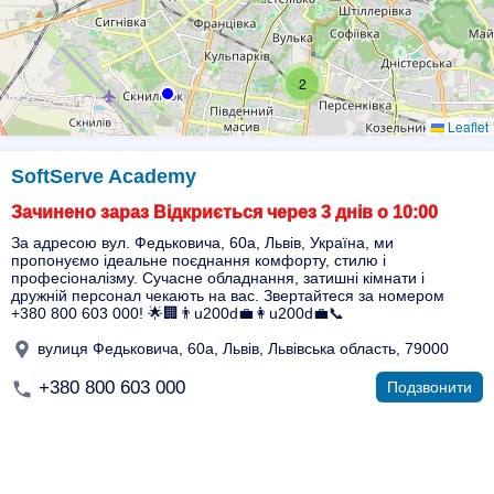
2
Leaflet
SoftServe Academy
Зачинено зараз Відкриється через 3 днів о 10:00
За адресою вул. Федьковича, 60а, Львів, Україна, ми
пропонуємо ідеальне поєднання комфорту, стилю і
професіоналізму. Сучасне обладнання, затишні кімнати і
дружній персонал чекають на вас. Звертайтеся за номером
+380 800 603 000! 🌟🏢👨u200d💼👩u200d💼📞
вулиця Федьковича, 60а, Львів, Львівська область, 79000
+380 800 603 000
Подзвонити