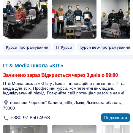
Курси програмування
ІТ Курси
Курси веб-програмування
IT & Media школа «КІТ»
Зачинено зараз Відкриється через 3 днів о 09:00
ІТ & Медіа школа «КІТ» у Львові - інноваційне навчання з ІТ та
медіа для всіх. Професійні курси, компетентні викладачі,
індивідуальний підхід. Розкрийте свій потенціал разом з нами!
проспект Червоної Калини, 58Б, Львів, Львівська область,
79000
+380 97 850 4953
Подзвонити