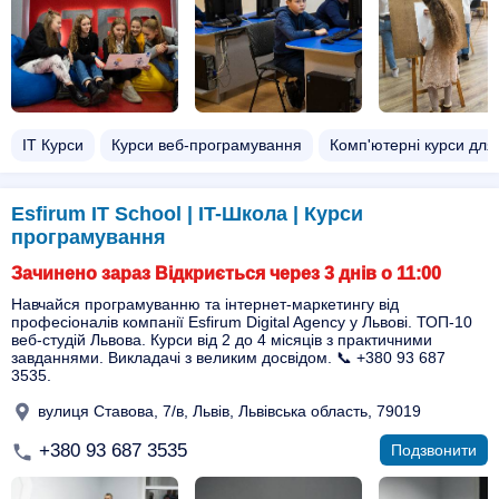
ІТ Курси
Курси веб-програмування
Комп'ютерні курси для 
Esfirum IT School | IT-Школа | Курси
програмування
Зачинено зараз Відкриється через 3 днів о 11:00
Навчайся програмуванню та інтернет-маркетингу від
професіоналів компанії Esfirum Digital Agency у Львові. ТОП-10
веб-студій Львова. Курси від 2 до 4 місяців з практичними
завданнями. Викладачі з великим досвідом. 📞 +380 93 687
3535.
вулиця Ставова, 7/в, Львів, Львівська область, 79019
+380 93 687 3535
Подзвонити