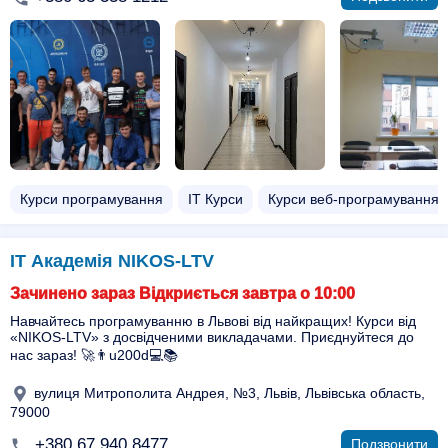
Курси програмування
ІТ Курси
Курси веб-програмування
ІТ Академія NIKOS-LTV
Зачинено зараз Відкриється завтра о 10:00
Навчайтесь програмуванню в Львові від найкращих! Курси від
«NIKOS-LTV» з досвідченими викладачами. Приєднуйтеся до
нас зараз! 🚀👨u200d💻📚
вулиця Митрополита Андрея, №3, Львів, Львівська область,
79000
+380 67 940 8477
Подзвонити