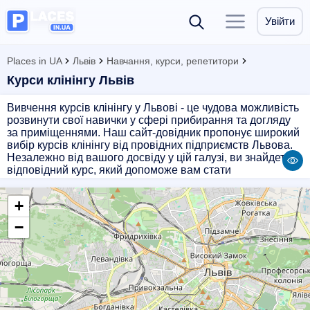
Увійти
Places in UA
Львів
Навчання, курси, репетитори
Курси клінінгу Львів
Вивчення курсів клінінгу у Львові - це чудова можливість
розвинути свої навички у сфері прибирання та догляду
за приміщеннями. Наш сайт-довідник пропонує широкий
вибір курсів клінінгу від провідних підприємств Львова.
Незалежно від вашого досвіду у цій галузі, ви знайдете
відповідний курс, який допоможе вам стати
професіоналом у сфері прибирання. Наші партнери
забезпечать вам високоякісні навчальні матеріали,
+
практичні заняття та кваліфікованих викладачів. Оберіть
курс клінінгу на нашому сайті і розвиньте свої навички,
−
щоб стати висококваліфікованим фахівцем у цій сфері.