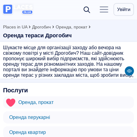
Увійти
Places in UA
Дрогобич
Оренда, прокат
Оренда тераси Дрогобич
Шукаєте місце для організації заходу або вечора на
свіжому повітрі у місті Дрогобич? Наш сайт-довідник
пропонує широкий вибір підприємств, які здійснюють
оренду терас для різноманітних заходів. На нашому
порталі ви знайдете інформацію про умови та ціни
оренди терас у різних закладах міста, щоб зробити вибір,
який відповідає вашим потребам. Забезпечте собі
незабутній вечір під відкритим небом разом з нами!
Послуги
Оренда, прокат
Оренда перукарні
Оренда квартир