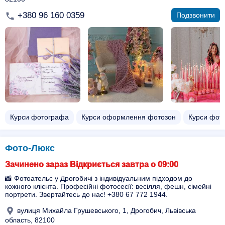
+380 96 160 0359
Подзвонити
Курси фотографа
Курси оформлення фотозон
Курси фот
Фото-Люкс
Зачинено зараз Відкриється завтра о 09:00
📸 Фотоательє у Дрогобичі з індивідуальним підходом до
кожного клієнта. Професійні фотосесії: весілля, фешн, сімейні
портрети. Звертайтесь до нас! +380 67 772 1944.
вулиця Михайла Грушевського, 1, Дрогобич, Львівська
область, 82100