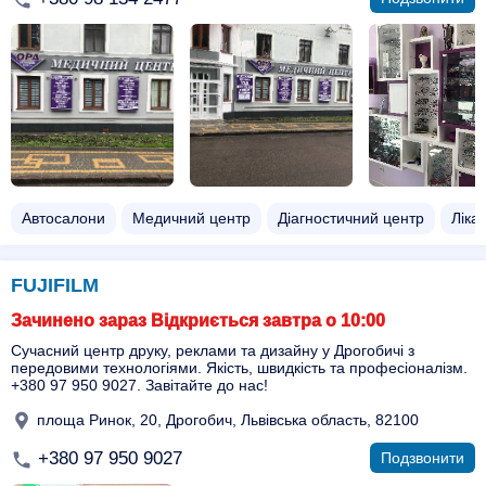
Автосалони
Медичний центр
Діагностичний центр
Ліка
FUJIFILM
Зачинено зараз Відкриється завтра о 10:00
Сучасний центр друку, реклами та дизайну у Дрогобичі з
передовими технологіями. Якість, швидкість та професіоналізм.
+380 97 950 9027. Завітайте до нас!
площа Ринок, 20, Дрогобич, Львівська область, 82100
+380 97 950 9027
Подзвонити