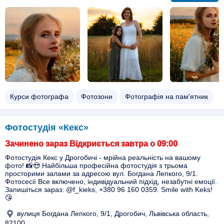
Курси фотографа
Фотозони
Фотографія на пам'ятник
Фотостудія «Кекс»
Зачинено зараз Відкриється завтра о 09:00
Фотостудія Кекс у Дрогобичі - мрійна реальність на вашому
фото! 📸😍 Найбільша професійна фотостудія з трьома
просторими залами за адресою вул. Богдана Лепкого, 9/1.
Фотосесії Все включено, індивідуальний підхід, незабутні емоції.
Запишіться зараз: @f_kieks, +380 96 160 0359. Smile with Keks!
😘
вулиця Богдана Лепкого, 9/1, Дрогобич, Львівська область,
82100