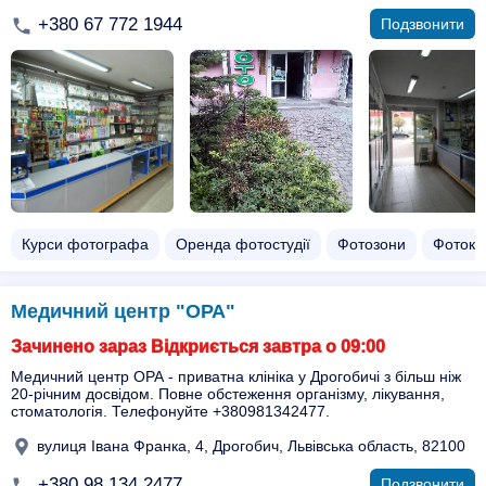
+380 67 772 1944
Подзвонити
Курси фотографа
Оренда фотостудії
Фотозони
Фотоке
Медичний центр "ОРА"
Зачинено зараз Відкриється завтра о 09:00
Медичний центр ОРА - приватна клініка у Дрогобичі з більш ніж
20-річним досвідом. Повне обстеження організму, лікування,
стоматологія. Телефонуйте +380981342477.
вулиця Івана Франка, 4, Дрогобич, Львівська область, 82100
+380 98 134 2477
Подзвонити