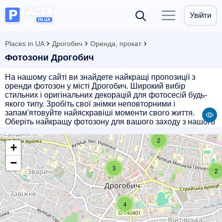
Увійти
Places in UA
Дрогобич
Оренда, прокат
Фотозони Дрогобич
На нашому сайті ви знайдете найкращі пропозиції з
оренди фотозон у місті Дрогобич. Широкий вибір
стильних і оригінальних декорацій для фотосесій будь-
якого типу. Зробіть свої знімки неповторними і
запам'ятовуйте найяскравіші моменти свого життя.
Оберіть найкращу фотозону для вашого заходу з нашого
каталогу і створіть неповторну атмосферу для своїх
фотосесій. Забронюйте фотозону вже зараз на нашому
2
+
сайті і насолоджуйтеся якісним сервісом та ідеальними
знімками.
−
3
2
4