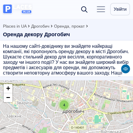
Увійти
Places in UA
Дрогобич
Оренда, прокат
Оренда декору Дрогобич
На нашому сайті-довіднику ви знайдете найкращі
компанії, які пропонують оренду декору в місті Дрогобич.
Шукаєте стильний декор для весілля, корпоративного
заходу чи іншого події? У нас ви знайдете широкий вибір
предметів і аксесуарів для оренди, які допоможуть
створити неповторну атмосферу вашого заходу. Наші
партнери гарантують якість послуг та індивідуальний
підхід до кожного клієнта. Зробіть ваше свято незабутнім
+
разом з нами!
−
4