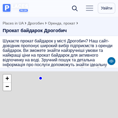
Увійти
Places in UA
Дрогобич
Оренда, прокат
Прокат байдарок Дрогобич
Шукаєте прокат байдарок у місті Дрогобич? Наш сайт-
довідник пропонує широкий вибір підприємств з оренди
байдарок. Ви зможете знайти найзручніші умови та
найкращі ціни на прокат байдарок для активного
відпочинку на воді. Зручний пошук та детальна
інформація про послуги допоможуть знайти ідеальну
байдарку для вашого відпочинку. Обирайте надійний
прокат байдарок у Дрогобичі на нашому сайті і
+
насолоджуйтесь відпочинком на природі!
−