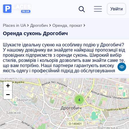
Увійти
Places in UA
Дрогобич
Оренда, прокат
Оренда суконь Дрогобич
Шукаєте ідеальну сукню на особливу подію у Дрогобичі?
У нашому довіднику ви знайдете найкращі пропозиції від
провідних підприємств з оренди суконь. Широкий вибір
стилів, розмірів і кольорів дозволить вам знайти саме те,
що вам потрібно. Наші партнери гарантують високу
якість одягу і професійний підхід до обслуговування
клієнтів. Зробіть свій образ неповторним з допомогою
нашої колекції суконь для оренди у Дрогобичі.
+
−
4