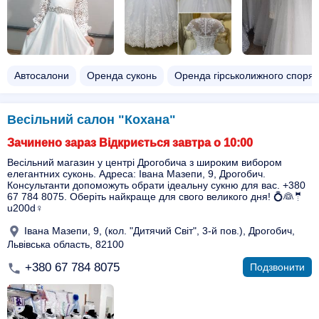
Автосалони
Оренда суконь
Оренда гірськолижного споря
Весільний салон "Кохана"
Зачинено зараз Відкриється завтра о 10:00
Весільний магазин у центрі Дрогобича з широким вибором
елегантних суконь. Адреса: Івана Мазепи, 9, Дрогобич.
Консультанти допоможуть обрати ідеальну сукню для вас. +380
67 784 8075. Оберіть найкраще для свого великого дня! 💍👰🤵
u200d♀️
Івана Мазепи, 9, (кол. "Дитячий Світ", 3-й пов.), Дрогобич,
Львівська область, 82100
+380 67 784 8075
Подзвонити