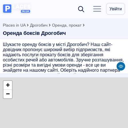
Увійти
Places in UA
Дрогобич
Оренда, прокат
Оренда боксів Дрогобич
Шукаєте оренду боксів у місті Дрогобич? Наш сайт-
довідник пропонує широкий вибір підприємств, які
надають послуги прокату боксів для зберігання
особистих речей або автомобілів. Зручне розташування,
різні розміри та вигідні умови оренди - все це ви
знайдете на нашому сайті. Оберіть надійного партнера
для зберігання своїх речей в надійному та безпечному
місці. Звертайтеся до нас за найкращими пропозиціями з
+
оренди боксів у місті Дрогобич!
−