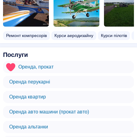
Ремонт компресорів
Курси аеродизайну
Курси пілотів
К
Послуги
Оренда, прокат
Оренда перукарні
Оренда квартир
Оренда авто машини (прокат авто)
Оренда альтанки