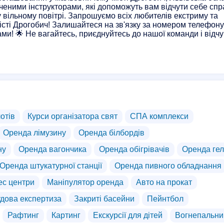
ченими інструкторами, які допоможуть вам відчути себе сп
у вільному повітрі. Запрошуємо всіх любителів екстриму та
істі Дрогобич! Залишайтеся на зв'язку за номером телефону
ми! 🌟 Не вагайтесь, приєднуйтесь до нашої команди і відч
отів
Курси організатора свят
СПА комплекси
Оренда лімузину
Оренда білбордів
ну
Оренда вагончика
Оренда обігрівачів
Оренда гел
Оренда штукатурної станції
Оренда пивного обладнання
ес центри
Маніпулятор оренда
Авто на прокат
дова експертиза
Закриті басейни
Пейнтбол
Рафтинг
Картинг
Екскурсії для дітей
Вогнепальни