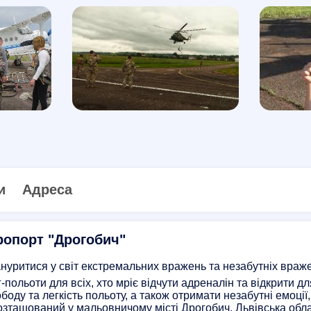
и
Адреса
ропорт "Дрогобич"
зануритися у світ екстремальних вражень та незабутніх враже
польоти для всіх, хто мріє відчути адреналін та відкрити дл
оду та легкість польоту, а також отримати незабутні емоції,
озташований у мальовничому місті Дрогобич, Львівська обла