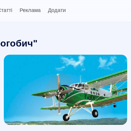
татті
Реклама
Додати
рогобич"