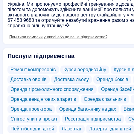
Україна. Ми пропонуємо професійні тренування з досвід
пілотом та допоможуть здійснити ваші мрії про польоти 
активного відпочинку до нашого центру скайдайвінгу у м
67 453 9688 та отримуйте незабутні враження разом з на
справжню вільну пташку! 🦅
Помітили помилки у описі або це ваше підприємство?
Послуги підприємства
Ремонт компресорів
Курси аеродизайну
Курси піл
Доставка овочів
Доставка льоду
Оренда боксів
Оренда гірськолижного спорядження
Оренда басей
Оренда вендінгових апаратів
Оренда спальників
Оренда проектора
Оренда багажнику на дах
Бізн
Снігоступи на прокат
Реєстрація підприємства
Су
Пейнтбол для дітей
Лазертаг
Лазертаг для дітей