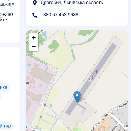
Дрогобич, Львівська область
равжнім
: +380
+380 67 453 9688
уйте
+
−
ика
й тир