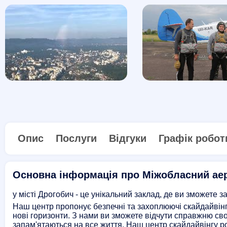
Опис
Послуги
Відгуки
Графік робот
Основна інформація про Міжобласний ае
у місті Дрогобич - це унікальний заклад, де ви зможете 
Наш центр пропонує безпечні та захоплюючі скайдайвінг-
нові горизонти. З нами ви зможете відчути справжню своб
запам'ятаються на все життя. Наш центр скайдайвінгу р