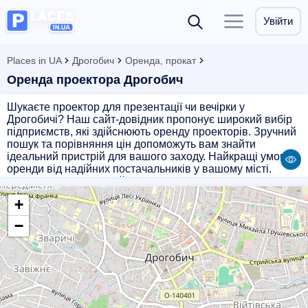
Увійти
Places in UA
Дрогобич
Оренда, прокат
Оренда проектора Дрогобич
Шукаєте проектор для презентації чи вечірки у
Дрогобичі? Наш сайт-довідник пропонує широкий вибір
підприємств, які здійснюють оренду проекторів. Зручний
пошук та порівняння цін допоможуть вам знайти
ідеальний пристрій для вашого заходу. Найкращі умови
оренди від надійних постачальників у вашому місті.
Оберіть проектор, який відповідає вашим потребам, і
зробіть вашу подію незабутньою з нашою допомогою.
+
−