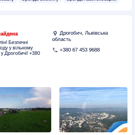
івена
Оренда автокрісел
Кавоварка в оренду
льників
Оренда човна
а
Оренда пивного обладнання
Оренда проектора
Дрогобич, Львівська
найдена
 на прокат
Прокат інструменту
Милиці на прокат
область
лін! Безпечні
оду у вільному
ат
Прокат лафети
Прокат палаток
+380 67 453 9688
 у Дрогобичі! +380
т побутової техніки
Прокат тренажерів
 на прокат
Дружка на прокат
Каляски на прокат
лососів
Прокат перфоратора
Прокат посуду
Прокат спальників
Прокат шуб
ки прокат
Інвалідні візки на прокат
газини мотоциклів
Гуртівні інструментів
ки спецодягу
Постачальники віскі