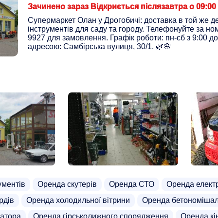
Зачинено зараз Відкриється післязавтра о 09:00
Супермаркет Олан у Дрогобичі: доставка в той же д
інструментів для саду та городу. Телефонуйте за н
9927 для замовлення. Графік роботи: пн-сб з 9:00 до
адресою: Самбірська вулиця, 30/1. 🌿🌸
ументів
Оренда скутерів
Оренда СТО
Оренда елект
рдів
Оренда холодильної вітрини
Оренда бетономіша
ратора
Оренда гірськолижного спорядження
Оренда кі