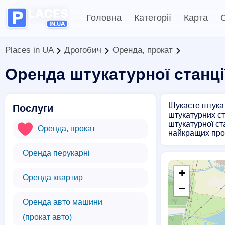
Головна
Категорії
Карта
С
Places in UA
Дрогобич
Оренда, прокат
Оренда штукатурної станці
Шукаєте штукат
Послуги
штукатурних ст
штукатурної ста
Оренда, прокат
найкращих проп
Оренда перукарні
+
Оренда квартир
−
Оренда авто машини
(прокат авто)