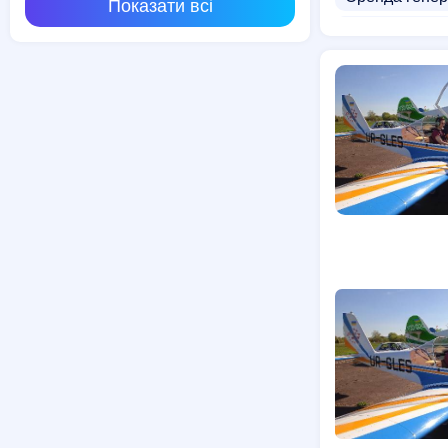
Показати всі
Тепловізор о
Оренда венді
Оренда штукат
Палатка в ор
Прокат гірськ
Ялинка на пр
Прокат рюкза
Перуки на пр
Прокат приче
Прокат шліф
Магазини тех
Гуртівні елек