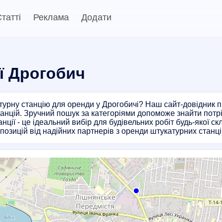
татті
Реклама
Додати
ї Дрогобич
урну станцію для оренди у Дрогобичі? Наш сайт-довідник 
анцій. Зручний пошук за категоріями допоможе знайти потр
нції - це ідеальний вибір для будівельних робіт будь-якої с
озицій від надійних партнерів з оренди штукатурних станці