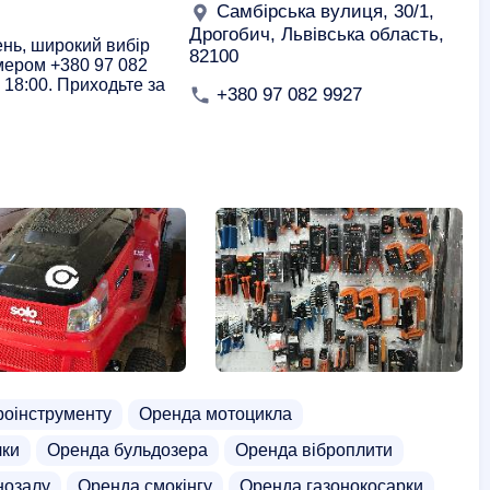
Самбірська вулиця, 30/1,
Дрогобич, Львівська область,
ень, широкий вибір
82100
омером +380 97 082
 18:00. Приходьте за
+380 97 082 9927
роінструменту
Оренда мотоцикла
лки
Оренда бульдозера
Оренда віброплити
нозалу
Оренда смокінгу
Оренда газонокосарки