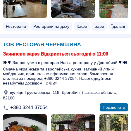
Ресторани
Ресторани на даху
Кафе
Бари
Їдальні
ТОВ РЕСТОРАН ЧЕРЕМШИНА
Зачинено зараз Відкриється сьогодні о 11:00
🍽️🌳 Запрошуємо в ресторан Назва ресторану у Дрогобичі! 🌳🍽️
Смачна українська та європейська кухня, затишний літній
майданчик, оригінальне оформлення страв. Замовлення
столика за номером: +380 3244 37054. Насолоджуйтеся
незабутнім досвідом! 🍷🍲🌿
вулиця Трускавецька, 118, Дрогобич, Львівська область,
82100
+380 3244 37054
Подзвонити