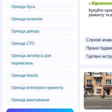
Відчинено
Оренда буса
Купуйте про
ремонту та 
Оренда кальянів
Оренда декору
Слухові апар
Оренда СТО
Прокат будіве
Оренда автобуса для
Гуртівні інст
перевезень
Оренда боксів
Оренда електроінструменту
Оренда риштування