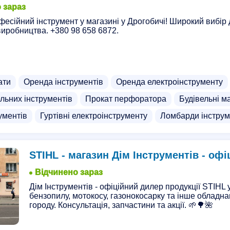
 зараз
фесійний інструмент у магазині у Дрогобичі! Широкий вибір 
виробництва. +380 98 658 6872.
ати
Оренда інструментів
Оренда електроінструменту
льних інструментів
Прокат перфоратора
Будівельні м
рументів
Гуртівні електроінструменту
Ломбарди інструм
STIHL - магазин Дім Інструментів - оф
Відчинено зараз
Дім Інструментів - офіційний дилер продукції STIHL 
бензопилу, мотокосу, газонокосарку та інше обладна
городу. Консультація, запчастини та акції. 🌱🌳🌺