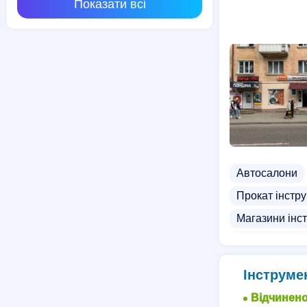
Показати всі
Автосалони
Прокат інстр
Магазини інс
Постачальник
Інструме
Відчинено