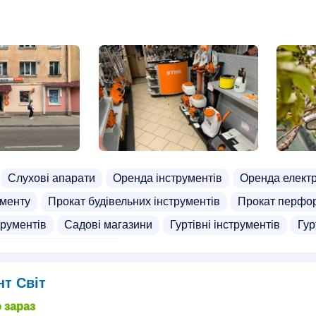
Слухові апарати
Оренда інструментів
Оренда елект
ументу
Прокат будівельних інструментів
Прокат перфо
трументів
Садові магазини
Гуртівні інструментів
Гур
и акрилових стільниць
нт Світ
 зараз