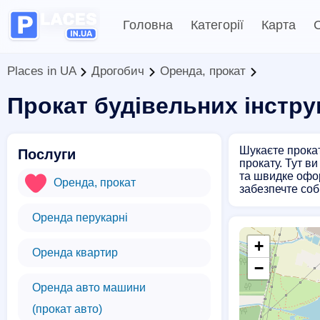
Головна
Категорії
Карта
С
Places in UA
Дрогобич
Оренда, прокат
Прокат будівельних інстр
Шукаєте прокат
Послуги
прокату. Тут в
та швидке офор
Оренда, прокат
забезпечте соб
Оренда перукарні
+
Оренда квартир
−
Оренда авто машини
(прокат авто)