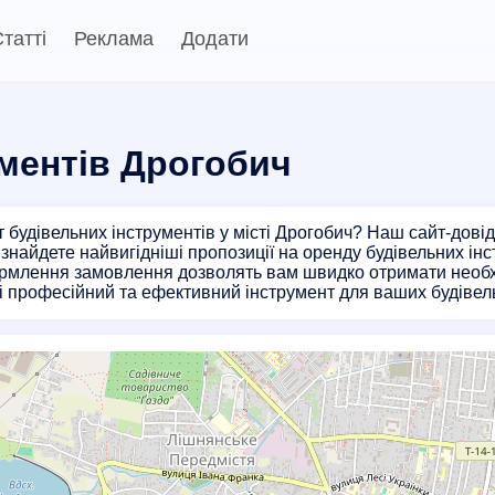
татті
Реклама
Додати
ументів Дрогобич
 будівельних інструментів у місті Дрогобич? Наш сайт-дові
и знайдете найвигідніші пропозиції на оренду будівельних ін
млення замовлення дозволять вам швидко отримати необхід
і професійний та ефективний інструмент для ваших будівел