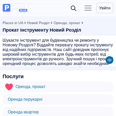
Увійти
Places in UA
Новий Розділ
Оренда, прокат
Прокат інструменту Новий Розділ
Шукаєте інструмент для будівництва чи ремонту у
Новому Роздолі? Віддайте перевагу прокату інструменту
від надійних підприємств. Наш сайт-довідник пропонує
широкий вибір інструментів для будь-яких потреб: від
електроінструментів до ручного. Зручний пошук і простий
орендний процес дозволять швидко знайти необхідний
інструмент за доступною ціною. Орендуйте якісний
інструмент в Новому Роздолі вже сьогодні!
Послуги
Оренда, прокат
Оренда перукарні
Оренда квартир