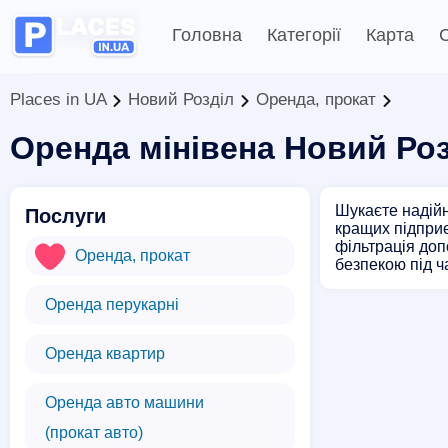
Головна
Категорії
Карта
С
Places in UA
Новий Розділ
Оренда, прокат
Оренда мінівена Новий Ро
Шукаєте надійн
Послуги
кращих підприє
фільтрація доп
Оренда, прокат
безпекою під ч
Оренда перукарні
Оренда квартир
Оренда авто машини
(прокат авто)