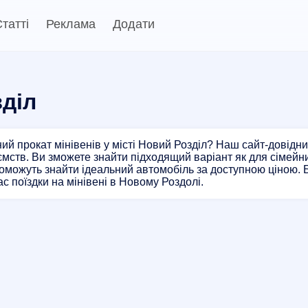
татті
Реклама
Додати
зділ
ий прокат мінівенів у місті Новий Розділ? Наш сайт-довідн
мств. Ви зможете знайти підходящий варіант як для сімейних
оможуть знайти ідеальний автомобіль за доступною ціною.
ас поїздки на мінівені в Новому Роздолі.