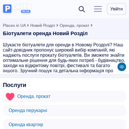
Увійти
Places in UA
Новий Розділ
Оренда, прокат
Біотуалети оренда Новий Розділ
Шукаєте біотуалети для оренди в Новому Роздолі? Наш
сайт-довідник пропонує широкий вибір компаній, які
надають послуги прокату біотуалетів. Ви зможете знайти
оптимальне рішення для будь-яких потреб - будівництво,
заходи на відкритому повітрі, фестивалі та багато
іншого. Зручний пошук та детальна інформація про
кожну компанію дозволять знайти найкращий варіант,
який відповідає вашим вимогам. Звертайтеся до нас і
Послуги
забезпечте комфорт та зручність для своїх гостей або
робочих колег.
Оренда, прокат
Оренда перукарні
Оренда квартир