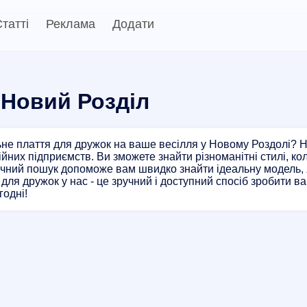
татті
Реклама
Додати
 Новий Розділ
не плаття для дружок на ваше весілля у Новому Роздолі? Н
ійних підприємств. Ви зможете знайти різноманітні стилі, к
чний пошук допоможе вам швидко знайти ідеальну модель, я
для дружок у нас - це зручний і доступний спосіб зробити в
годні!