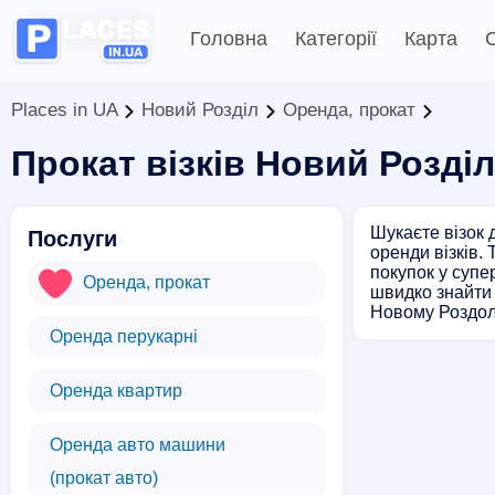
Головна
Категорії
Карта
С
Places in UA
Новий Розділ
Оренда, прокат
Прокат візків Новий Розділ
Шукаєте візок 
Послуги
оренди візків.
покупок у супе
Оренда, прокат
швидко знайти 
Новому Роздолі
Оренда перукарні
Оренда квартир
Оренда авто машини
(прокат авто)