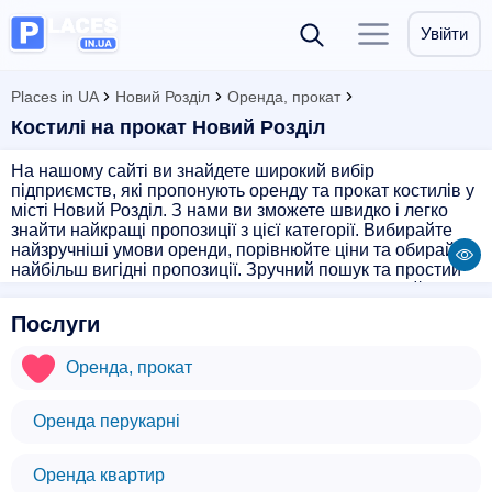
Увійти
Places in UA
Новий Розділ
Оренда, прокат
Костилі на прокат Новий Розділ
На нашому сайті ви знайдете широкий вибір
підприємств, які пропонують оренду та прокат костилів у
місті Новий Розділ. З нами ви зможете швидко і легко
знайти найкращі пропозиції з цієї категорії. Вибирайте
найзручніші умови оренди, порівнюйте ціни та обирайте
найбільш вигідні пропозиції. Зручний пошук та простий
процес бронювання допоможуть вам швидко знайти
потрібний товар. Ви можете довіряти нам свої потреби в
Послуги
оренді костилів – ми зробимо все можливе, щоб
забезпечити вам комфорт та задоволення від
Оренда, прокат
користування нашими послугами.
Оренда перукарні
Оренда квартир