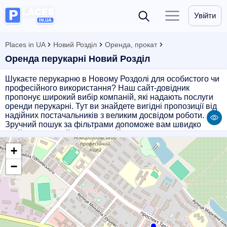
Увійти
Places in UA
Новий Розділ
Оренда, прокат
Оренда перукарні Новий Розділ
Шукаєте перукарню в Новому Роздолі для особистого чи
професійного використання? Наш сайт-довідник
пропонує широкий вибір компаній, які надають послуги
оренди перукарні. Тут ви знайдете вигідні пропозиції від
надійних постачальників з великим досвідом роботи.
Зручний пошук за фільтрами допоможе вам швидко
знайти ідеальний варіант, який відповідає вашим
потребам. Звертайтеся до нас, щоб знайти найкращу
+
пропозицію з оренди перукарні в Новому Роздолі!
−