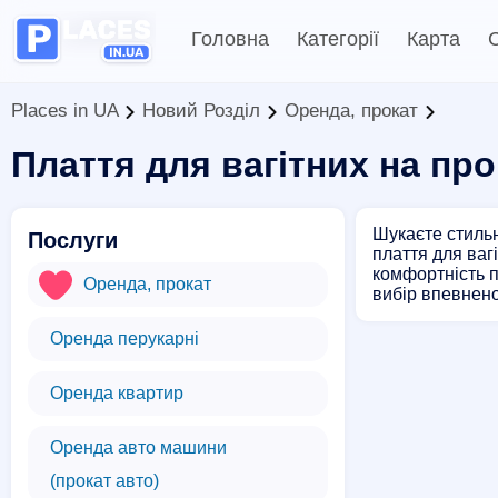
Головна
Категорії
Карта
С
Places in UA
Новий Розділ
Оренда, прокат
Плаття для вагітних на пр
Шукаєте стильн
Послуги
плаття для ваг
комфортність п
Оренда, прокат
вибір впевнено
Оренда перукарні
Оренда квартир
Оренда авто машини
(прокат авто)