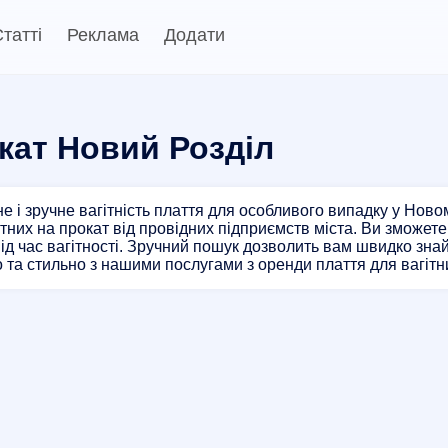
татті
Реклама
Додати
окат Новий Розділ
е і зручне вагітність плаття для особливого випадку у Нов
ітних на прокат від провідних підприємств міста. Ви зможет
ід час вагітності. Зручний пошук дозволить вам швидко знай
 та стильно з нашими послугами з оренди плаття для вагітн