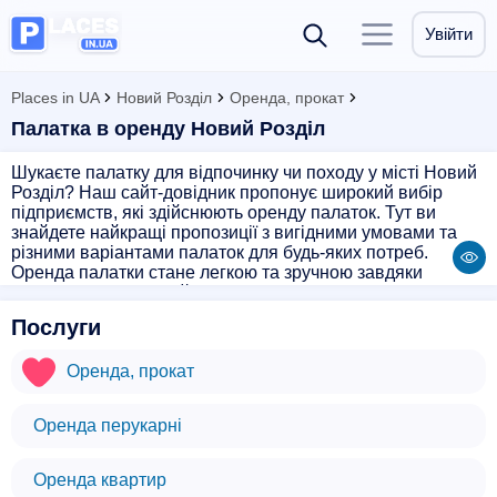
Увійти
Places in UA
Новий Розділ
Оренда, прокат
Палатка в оренду Новий Розділ
Шукаєте палатку для відпочинку чи походу у місті Новий
Розділ? Наш сайт-довідник пропонує широкий вибір
підприємств, які здійснюють оренду палаток. Тут ви
знайдете найкращі пропозиції з вигідними умовами та
різними варіантами палаток для будь-яких потреб.
Оренда палатки стане легкою та зручною завдяки
нашому сервісу. Знайдіть ідеальну палатку для вашої
подорожі або відпочинку просто зараз!
Послуги
Оренда, прокат
Оренда перукарні
Оренда квартир