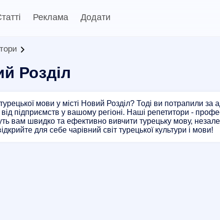
татті
Реклама
Додати
итори
ий Розділ
турецької мови у місті Новий Розділ? Тоді ви потрапили за
 від підприємств у вашому регіоні. Наші репетитори - проф
ь вам швидко та ефективно вивчити турецьку мову, незалеж
відкрийте для себе чарівний світ турецької культури і мови!