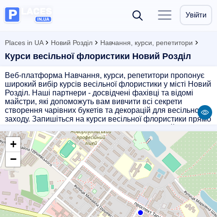
Увійти
Places in UA
Новий Розділ
Навчання, курси, репетитори
Курси весільної флористики Новий Розділ
Веб-платформа Навчання, курси, репетитори пропонує
широкий вибір курсів весільної флористики у місті Новий
Розділ. Наші партнери - досвідчені фахівці та відомі
майстри, які допоможуть вам вивчити всі секрети
створення чарівних букетів та декорацій для весільного
заходу. Запишіться на курси весільної флористики прямо
зараз і станьте справжнім професіоналом у цій
непересічній сфері!
+
−