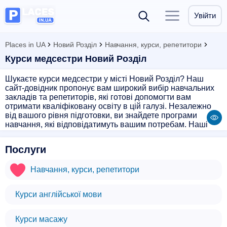
Увійти
Places in UA
Новий Розділ
Навчання, курси, репетитори
Курси медсестри Новий Розділ
Шукаєте курси медсестри у місті Новий Розділ? Наш
сайт-довідник пропонує вам широкий вибір навчальних
закладів та репетиторів, які готові допомогти вам
отримати кваліфіковану освіту в цій галузі. Незалежно
від вашого рівня підготовки, ви знайдете програми
навчання, які відповідатимуть вашим потребам. Наші
партнери - це досвідчені фахівці з великим досвідом
роботи в галузі медицини, які готові поділитися своїми
Послуги
знаннями з вами. Вони нададуть вам всю необхідну
інформацію та практичні навички, необхідні для успішної
Навчання, курси, репетитори
кар'єри медсестри. Запишіться на курси медсестри на
нашому сайті і отримайте можливість пройти якісне
навчання за доступними цінами. Інвестуйте у своє
Курси англійської мови
майбутнє вже сьогодні!
Курси масажу