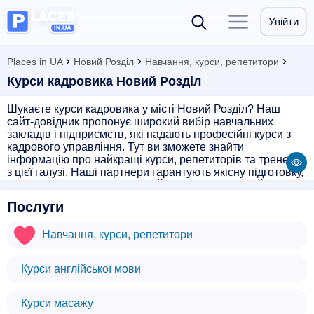
Увійти
Places in UA
Новий Розділ
Навчання, курси, репетитори
Курси кадровика Новий Розділ
Шукаєте курси кадровика у місті Новий Розділ? Наш
сайт-довідник пропонує широкий вибір навчальних
закладів і підприємств, які надають професійні курси з
кадрового управління. Тут ви зможете знайти
інформацію про найкращі курси, репетиторів та тренерів
з цієї галузі. Наші партнери гарантують якісну підготовку,
актуальні знання і практичний досвід, необхідний для
успішної кар'єри в сфері кадрового управління. Оберіть
Послуги
найкращі курси кадровика у місті Новий Розділ і
розвивайте свої професійні навички разом з нами!
Навчання, курси, репетитори
Курси англійської мови
Курси масажу