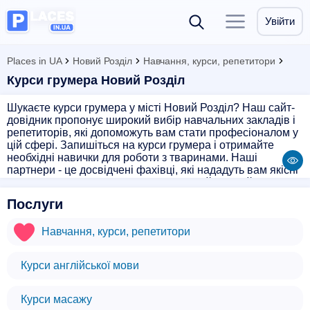
Увійти
Places in UA
Новий Розділ
Навчання, курси, репетитори
Курси грумера Новий Розділ
Шукаєте курси грумера у місті Новий Розділ? Наш сайт-
довідник пропонує широкий вибір навчальних закладів і
репетиторів, які допоможуть вам стати професіоналом у
цій сфері. Запишіться на курси грумера і отримайте
необхідні навички для роботи з тваринами. Наші
партнери - це досвідчені фахівці, які нададуть вам якісні
знання і практичні навички. Оберіть найзручний для вас
час і місце занять, а ми підберемо найкращу пропозицію
Послуги
для вас. Навчання грумера - це шлях до нової цікавої
професії, яка завжди популярна і вимагана. Не
Навчання, курси, репетитори
втрачайте часу, почніть свій шлях до успіху вже сьогодні!
Курси англійської мови
Курси масажу