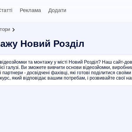
татті
Реклама
Додати
итори
тажу Новий Розділ
відеозйомки та монтажу у місті Новий Розділ? Наш сайт-дов
цієї галузі. Ви зможете вивчити основи відеозйомки, виробниц
 партнери - досвідчені фахівці, які готові поділитися свої
ь курс, який відповідає вашим потребам, і розвивайте свої н