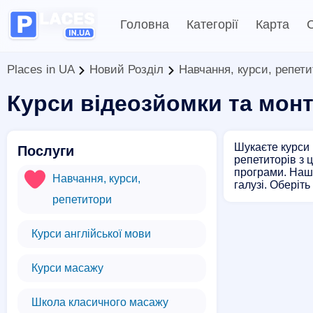
Головна
Категорії
Карта
С
Places in UA
Новий Розділ
Навчання, курси, репет
Курси відеозйомки та мон
Шукаєте курси 
Послуги
репетиторів з 
програми. Наші
Навчання, курси,
галузі. Оберіт
репетитори
Курси англійської мови
Курси масажу
Школа класичного масажу