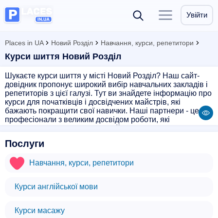
Увійти
Places in UA
Новий Розділ
Навчання, курси, репетитори
Курси шиття Новий Розділ
Шукаєте курси шиття у місті Новий Розділ? Наш сайт-
довідник пропонує широкий вибір навчальних закладів і
репетиторів з цієї галузі. Тут ви знайдете інформацію про
курси для початківців і досвідчених майстрів, які
бажають покращити свої навички. Наші партнери - це
професіонали з великим досвідом роботи, які
допоможуть вам розвинути свій талант у шитті. Оберіть
найзручний для вас час і місце занять, реєструйтесь на
Послуги
сайті і починайте свій шлях до вишуканої майстерності в
шитті!
Навчання, курси, репетитори
Курси англійської мови
Курси масажу