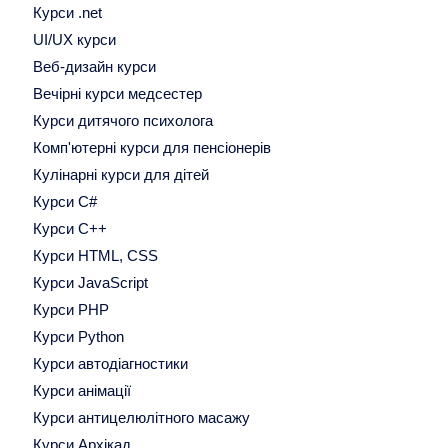
Курси .net
UI/UX курси
Веб-дизайн курси
Вечірні курси медсестер
Курси дитячого психолога
Комп'ютерні курси для пенсіонерів
Кулінарні курси для дітей
Курси C#
Курси C++
Курси HTML, CSS
Курси JavaScript
Курси PHP
Курси Python
Курси автодіагностики
Курси анімації
Курси антицелюлітного масажу
Курси Архікад