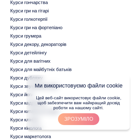
Курси гончарства
Курси гри на гітарі
Курси голкотерпії
Курси гри на фортепіано
Курси грумера
Курси декору, декораторів
Курси детейлінгу
Курси для вагітних
Курси для майбутніх батьків
Курси дубляжу
Ми використовуємо файли cookie
Курси звукорежисерів
Курси йоги
Цей веб-сайт використовує файли cookie,
Курси кадровика
щоб забезпечити вам найкращий досвід
роботи на нашому сайті.
Курси китайської мови
ЗРОЗУМІЛО
Курси клінінгу
Курси кінолога
Курси маркетолога