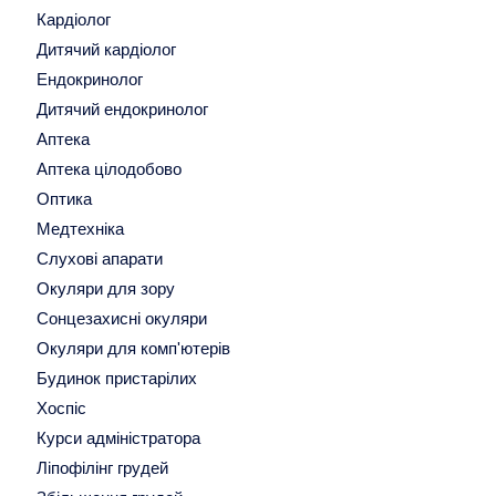
Кардіолог
Дитячий кардіолог
Ендокринолог
Дитячий ендокринолог
Аптека
Аптека цілодобово
Оптика
Медтехніка
Слухові апарати
Окуляри для зору
Сонцезахисні окуляри
Окуляри для комп'ютерів
Будинок пристарілих
Хоспіс
Курси адміністратора
Ліпофілінг грудей