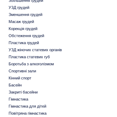
Збільшення грудей
УЗД грудей
Зменшення грудей
Масаж грудей
Корекція грудей
Обстеження грудей
Пластика грудей
УЗД жіночих статевих органів
Пластика статевих губ
Боротьба з алкоголізмом
Спортивні зали
Кінний спорт
Басейн
Закриті басейни
Гімнастика
Гімнастика для дітей
Повітряна гімнастика