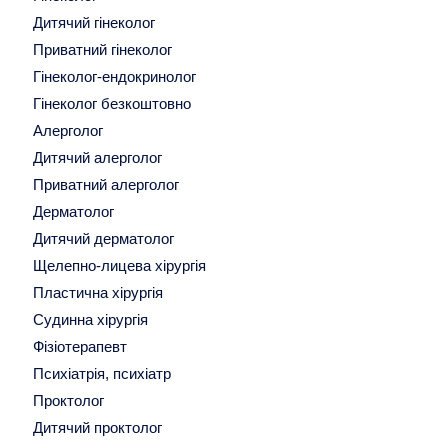
Дитячий гінеколог
Приватний гінеколог
Гінеколог-ендокринолог
Гінеколог безкоштовно
Алерголог
Дитячий алерголог
Приватний алерголог
Дерматолог
Дитячий дерматолог
Щелепно-лицева хірургія
Пластична хірургія
Судинна хірургія
Фізіотерапевт
Психіатрія, психіатр
Проктолог
Дитячий проктолог