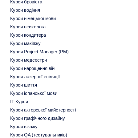
Курси бровіста
Курси водіння
Курси німецької мови
Курси психолога
Курси кондитера
Курси макіяжу
Курси Project Manager (PM)
Курси медсестри
Курси нарощення вій
Курси лазерної епіляції
Курси шиття
Курси іспанської мови
ІТ Курси
Курси акторської майстерності
Курси графічного дизайну
Курси візажу
Курси QA (тестувальників)