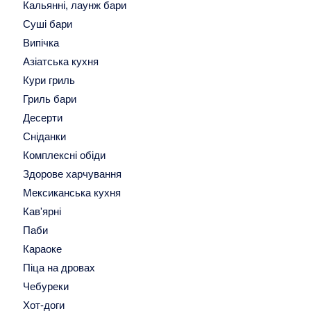
Кальянні, лаунж бари
Суші бари
Випічка
Азіатська кухня
Кури гриль
Гриль бари
Десерти
Сніданки
Комплексні обіди
Здорове харчування
Мексиканська кухня
Кав'ярні
Паби
Караоке
Піца на дровах
Чебуреки
Хот-доги