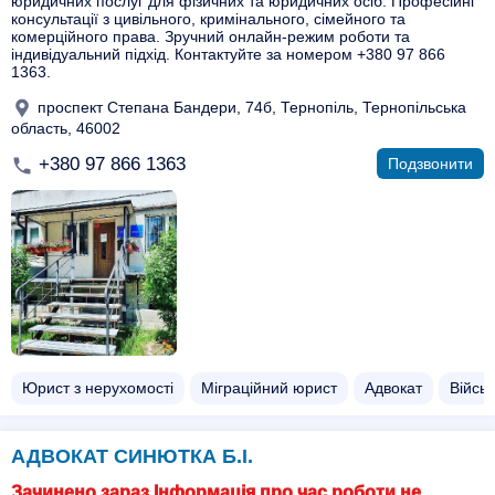
юридичних послуг для фізичних та юридичних осіб. Професійні
консультації з цивільного, кримінального, сімейного та
комерційного права. Зручний онлайн-режим роботи та
індивідуальний підхід. Контактуйте за номером +380 97 866
1363.
проспект Степана Бандери, 74б, Тернопіль, Тернопільська
область, 46002
+380 97 866 1363
Подзвонити
Юрист з нерухомості
Міграційний юрист
Адвокат
Війсь
АДВОКАТ СИНЮТКА Б.І.
Зачинено зараз Інформація про час роботи не