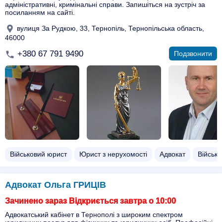
адміністративні, кримінальні справи. Запишіться на зустріч за
посиланням на сайті.
вулиця За Рудкою, 33, Тернопіль, Тернопільська область,
46000
+380 67 791 9490
Подзвонити
Військовий юрист
Юрист з нерухомості
Адвокат
Військо
Адвокат Ольга ГРИЦІВ
Зачинено зараз Відкриється завтра о 10:00
Адвокатський кабінет в Тернополі з широким спектром