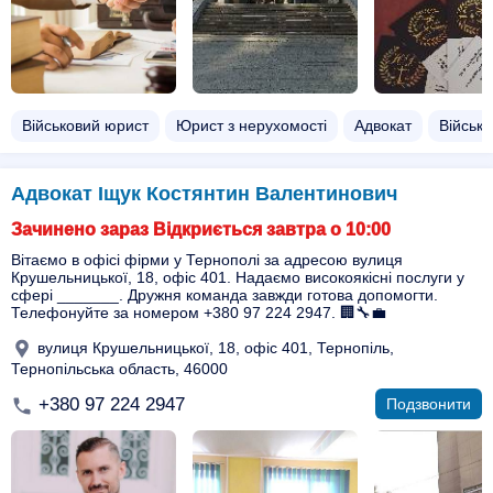
Військовий юрист
Юрист з нерухомості
Адвокат
Військо
Адвокат Іщук Костянтин Валентинович
Зачинено зараз Відкриється завтра о 10:00
Вітаємо в офісі фірми у Тернополі за адресою вулиця
Крушельницької, 18, офіс 401. Надаємо високоякісні послуги у
сфері _______. Дружня команда завжди готова допомогти.
Телефонуйте за номером +380 97 224 2947. 🏢🔧💼
вулиця Крушельницької, 18, офіс 401, Тернопіль,
Тернопільська область, 46000
+380 97 224 2947
Подзвонити