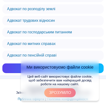
Адвокат по розподілу землі
Адвокат трудових відносин
Адвокат по господарським питанням
Адвокат по митних справах
Адвокат по пенсійній справі
Ми використовуємо файли cookie
Показати всі
Цей веб-сайт використовує файли cookie,
щоб забезпечити вам найкращий досвід
роботи на нашому сайті.
Copyright © Places.in.UA 2024
ЗРОЗУМІЛО
Зв'язок з адміністрацією сайту: admin@places.in.ua
Публічна оферта
|
Політика конфіденційності