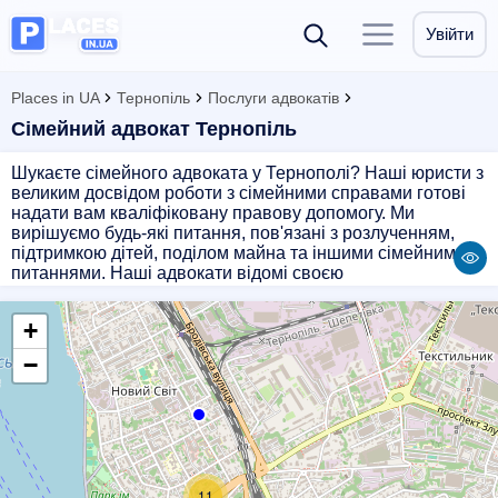
Увійти
Places in UA
Тернопіль
Послуги адвокатів
Сімейний адвокат Тернопіль
Шукаєте сімейного адвоката у Тернополі? Наші юристи з
великим досвідом роботи з сімейними справами готові
надати вам кваліфіковану правову допомогу. Ми
вирішуємо будь-які питання, пов'язані з розлученням,
підтримкою дітей, поділом майна та іншими сімейними
питаннями. Наші адвокати відомі своєю
професіоналізмом, високою ефективністю та
індивідуальним підходом до кожного клієнта.
+
Звертайтеся до нас, і ми допоможемо вам вирішити ваші
проблеми швидко, якісно та конфіденційно.
−
11