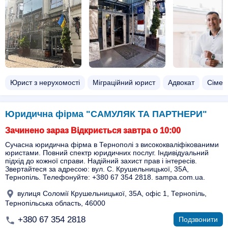
Юрист з нерухомості
Міграційний юрист
Адвокат
Сімей
Юридична фірма "САМУЛЯК ТА ПАРТНЕРИ"
Зачинено зараз Відкриється завтра о 10:00
Сучасна юридична фірма в Тернополі з висококваліфікованими
юристами. Повний спектр юридичних послуг. Індивідуальний
підхід до кожної справи. Надійний захист прав і інтересів.
Звертайтеся за адресою: вул. С. Крушельницької, 35А,
Тернопіль. Телефонуйте: +380 67 354 2818. sampa.com.ua.
вулиця Соломії Крушельницької, 35А, офіс 1, Тернопіль,
Тернопільська область, 46000
+380 67 354 2818
Подзвонити