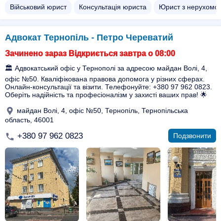
Військовий юрист
Консультація юриста
Юрист з нерухомос
Адвокат Тернопіль - Петро Череватий
Зачинено зараз Відкриється завтра о 08:00
🏛️ Адвокатський офіс у Тернополі за адресою майдан Волі, 4,
офіс №50. Кваліфікована правова допомога у різних сферах.
Онлайн-консультації та візити. Телефонуйте: +380 97 962 0823.
Оберіть надійність та професіоналізм у захисті ваших прав! 🌟
майдан Волі, 4, офіс №50, Тернопіль, Тернопільська
область, 46001
+380 97 962 0823
Подзвонити