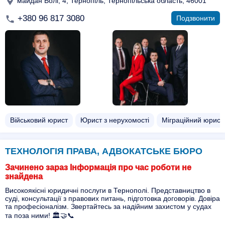
майдан Волі, 4, Тернопіль, Тернопільська область, 46001
+380 96 817 3080
Подзвонити
Військовий юрист
Юрист з нерухомості
Міграційний юрист
ТЕХНОЛОГІЯ ПРАВА, АДВОКАТСЬКЕ БЮРО
Зачинено зараз Інформація про час роботи не
знайдена
Високоякісні юридичні послуги в Тернополі. Представництво в
суді, консультації з правових питань, підготовка договорів. Довіра
та професіоналізм. Звертайтесь за надійним захистом у судах
та поза ними! 🏛️🤝📞