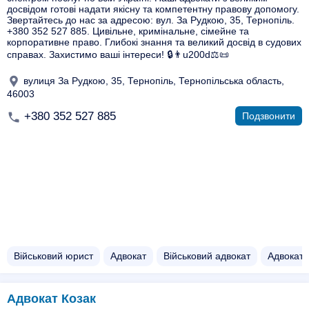
досвідом готові надати якісну та компетентну правову допомогу.
Звертайтесь до нас за адресою: вул. За Рудкою, 35, Тернопіль.
+380 352 527 885. Цивільне, кримінальне, сімейне та
корпоративне право. Глибокі знання та великий досвід в судових
справах. Захистимо ваші інтереси! 🔒👨u200d⚖️📜
вулиця За Рудкою, 35, Тернопіль, Тернопільська область,
46003
+380 352 527 885
Подзвонити
Військовий юрист
Адвокат
Військовий адвокат
Адвокат 
Адвокат Козак