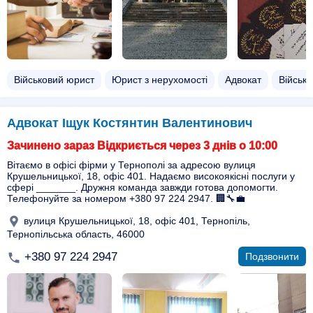
Військовий юрист
Юрист з нерухомості
Адвокат
Військо
Адвокат Іщук Костянтин Валентинович
Зачинено зараз Відкриється через 3 днів о 10:00
Вітаємо в офісі фірми у Тернополі за адресою вулиця
Крушельницької, 18, офіс 401. Надаємо високоякісні послуги у
сфері _______. Дружня команда завжди готова допомогти.
Телефонуйте за номером +380 97 224 2947. 🏢🔧💼
вулиця Крушельницької, 18, офіс 401, Тернопіль,
Тернопільська область, 46000
+380 97 224 2947
Подзвонити