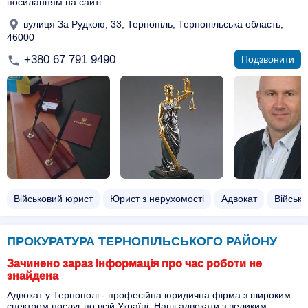
посиланням на сайті.
вулиця За Рудкою, 33, Тернопіль, Тернопільська область,
46000
+380 67 791 9490
Подзвонити
Військовий юрист
Юрист з нерухомості
Адвокат
Військо
ПРОКУРАТУРА ТЕРНОПІЛЬСЬКОГО РАЙОНУ
Зачинено зараз Інформація про час роботи не
знайдена
Адвокат у Тернополі - професійна юридична фірма з широким
спектром послуг по всій Україні. Наші адвокати з великим