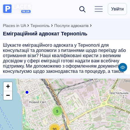
Увійти
Places in UA
Тернопіль
Послуги адвокатів
Еміграційний адвокат Тернопіль
Шукаєте еміграційного адвоката у Тернополі для
консультації та допомоги з питаннями щодо переїзду або
отримання візи? Наші кваліфіковані юристи з великим
досвідом у сфері еміграції готові надати вам всебічну
підтримку. Ми допоможемо з оформленням документів,
консультуємо щодо законодавства та процедур, а також
захистимо ваші інтереси в усіх ситуаціях. Зв'яжіться з
нами вже сьогодні, і ми зробимо все можливе, щоб
+
допомогти вам з реалізацією ваших планів щодо
еміграції.
−
5
30