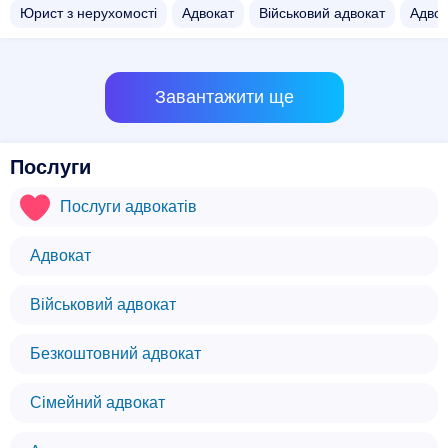
Юрист з нерухомості
Адвокат
Військовий адвокат
Адвок
Завантажити ще
Послуги
Послуги адвокатів
Адвокат
Військовий адвокат
Безкоштовний адвокат
Сімейний адвокат