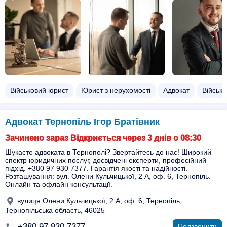
Військовий юрист
Юрист з нерухомості
Адвокат
Військо
Адвокат Тернопіль Ігор Братівник
Зачинено зараз Відкриється через 3 днів о 08:30
Шукаєте адвоката в Тернополі? Звертайтесь до нас! Широкий
спектр юридичних послуг, досвідчені експерти, професійний
підхід. +380 97 930 7377. Гарантія якості та надійності.
Розташування: вул. Олени Кульчицької, 2 А, оф. 6, Тернопіль.
Онлайн та офлайн консультації.
вулиця Олени Кульчицької, 2 А, оф. 6, Тернопіль,
Тернопільська область, 46025
+380 97 930 7377
Подзвонити