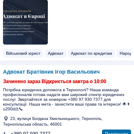
Військовий юрист
Адвокат
Адвокат по кредитам
Народн
Адвокат Братівник Ігор Васильович
Зачинено зараз Відкриється завтра о 10:00
Потрібна юридична допомога в Тернополі? Наша команда
професіоналів готова надати вам широкий спектр юридичних
послуг. Звертайтеся за номером +380 97 930 7377 для
консультації. Наша мета - захистити ваші права та інтереси! 🌟👨
u200d⚖️📞
23, вулиця Богдана Хмельницького, Тернопіль,
Тернопільська область, 46001
+380 97 930 7377
Подзвонити