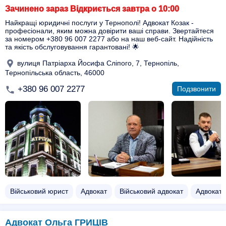
Зачинено зараз Відкриється завтра о 10:00
Найкращі юридичні послуги у Тернополі! Адвокат Козак -
професіонали, яким можна довірити ваші справи. Звертайтеся
за номером +380 96 007 2277 або на наш веб-сайт. Надійність
та якість обслуговування гарантовані! 🌟
вулиця Патріарха Йосифа Сліпого, 7, Тернопіль,
Тернопільська область, 46000
+380 96 007 2277
Подзвонити
Військовий юрист
Адвокат
Військовий адвокат
Адвокат 
Адвокат Ольга ГРИЦІВ