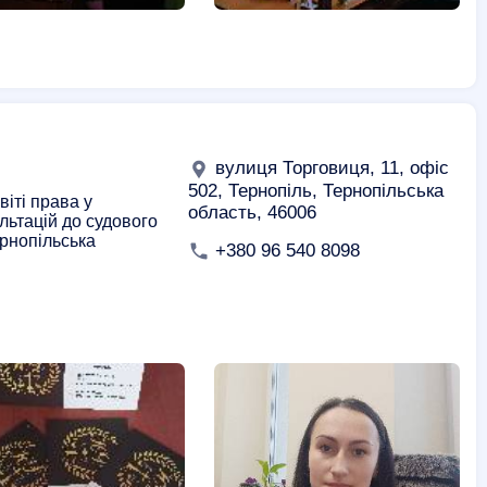
вулиця Торговиця, 11, офіс
502, Тернопіль, Тернопільська
віті права у
область, 46006
льтацій до судового
ернопільська
+380 96 540 8098