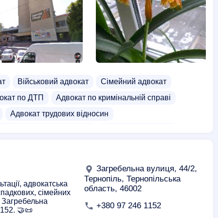
ат
Військовий адвокат
Сімейний адвокат
окат по ДТП
Адвокат по кримінальній справі
Адвокат трудових відносин
вокат по пенсійній справі
Приватні нотаріуси
Загребельна вулиця, 44/2,
Тернопіль, Тернопільська
тації, адвокатська
область, 46002
спадкових, сімейних
: Загребельна
+380 97 246 1152
152. 🤝📜