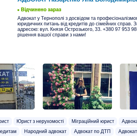
Відчинено зараз
Адвокат у Тернополі з досвідом та професіоналізмо
юридичних питань від кредитів до сімейних справ. 
адресою: вул. Князя Острозького, 33. +380 97 953 9
рішення вашої справи з нами!
рист
Юрист з нерухомості
Міграційний юрист
Адвок
редитам
Народний адвокат
Адвокат по ДТП
Адвокат