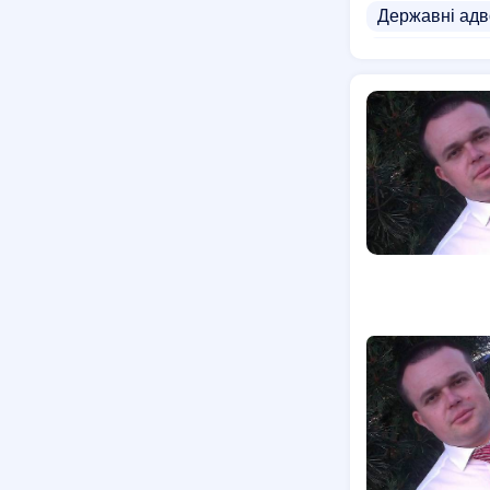
Державні адв
Адвокат по м