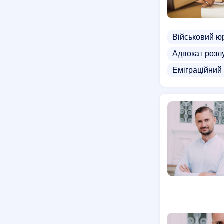
Військовий ю
Адвокат розл
Еміграційний