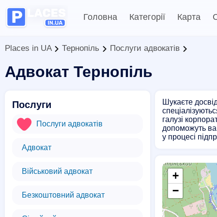
Головна
Категорії
Карта
С
Places in UA
Тернопіль
Послуги адвокатів
Адвокат Тернопіль
Шукаєте досвід
Послуги
спеціалізуютьс
галузі корпора
Послуги адвокатів
допоможуть ва
у процесі підп
Адвокат
Військовий адвокат
+
−
Безкоштовний адвокат