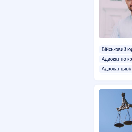
Військовий ю
Адвокат по к
Адвокат циві
Адвокат по г