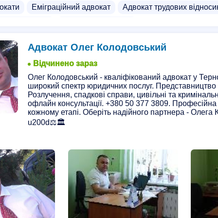
окати
Еміграційний адвокат
Адвокат трудових відноси
итних справах
Приватні нотаріуси
Адвокат Олег Колодовський
Відчинено зараз
Олег Колодовський - кваліфікований адвокат у Терн
широкий спектр юридичних послуг. Представництво н
Розлучення, спадкові справи, цивільні та криміналь
офлайн консультації. +380 50 377 3809. Професійна
кожному етапі. Оберіть надійного партнера - Олега 
u200d⚖️🏛️