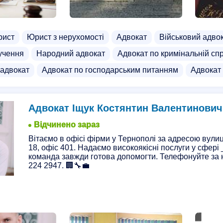
рист
Юрист з нерухомості
Адвокат
Військовий адво
учення
Народний адвокат
Адвокат по кримінальній сп
 адвокат
Адвокат по господарським питанням
Адвокат
Адвокат Іщук Костянтин Валентинович
Відчинено зараз
Вітаємо в офісі фірми у Тернополі за адресою вули
18, офіс 401. Надаємо високоякісні послуги у сфері
команда завжди готова допомогти. Телефонуйте за
224 2947. 🏢🔧💼