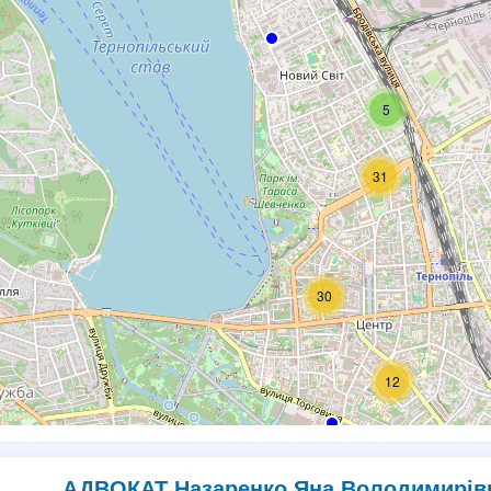
5
31
30
12
АДВОКАТ Назаренко Яна Володимирів
4