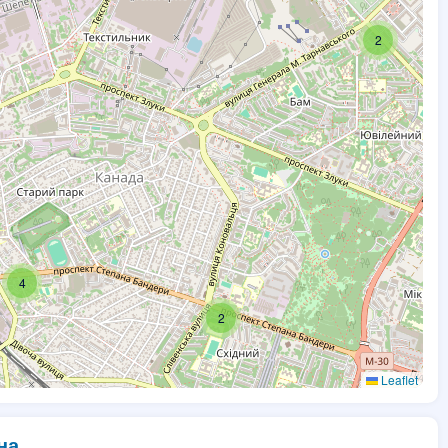
2
4
2
Leaflet
на