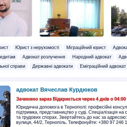
рист
Юрист з нерухомості
Міграційний юрист
Адвок
редитам
Адвокат розлучення
Народний адвокат
Адв
льної справи
Державні адвокати
Еміграційний адвокат
осподарським питанням
Адвокат по митних справах
Ад
адвокат Вячеслав Курдюков
Зачинено зараз Відкриється через 4 днів о 04:00
Юридична допомога в Тернополі: професійні консуль
підтримка, представництво у суді. Спеціалізація на 
та трудових спорах. Звертайтесь до нас за адресою
вулиця, 44/2, Тернопіль. Телефонуйте: +380 97 246 1