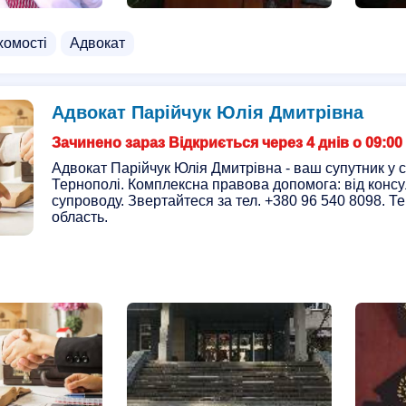
хомості
Адвокат
Адвокат Парійчук Юлія Дмитрівна
Зачинено зараз Відкриється через 4 днів о 09:00
Адвокат Парійчук Юлія Дмитрівна - ваш супутник у с
Тернополі. Комплексна правова допомога: від консу
супроводу. Звертайтеся за тел. +380 96 540 8098. Т
область.