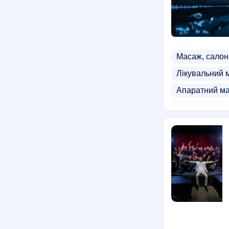
Школи інтерн
Курси інтерне
Масаж, салон
Лікувальний 
Апаратний м
Стоун масаж
Експрес курс
Курси тактич
Курси барист
Курси колори
Курси для ст
Курси масажу
Курси адміні