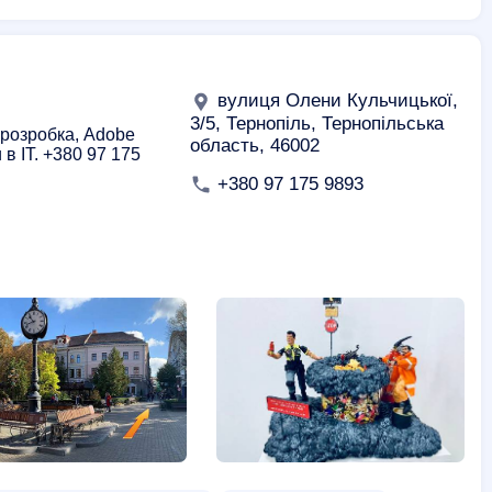
урси англійської мови
Курси аеродизайну
електромонтера
Курси зварювальників
 діловодства
Курси екскаваторщика
вулиця Олени Кульчицької,
алізації
Курси дитячого масажу
Курси для дітей
3/5, Тернопіль, Тернопільська
-розробка, Adobe
область, 46002
в IT. +380 97 175
темного адміністратора
Курси фотошопу
+380 97 175 9893
риту
Курси ілюстрації
Курси Java
eting курси
Комп'ютерні курси для пенсіонерів
ого масажу
Курси ботоксу
ерів
Курси кінолога
Курси маркетолога
р