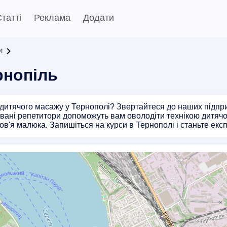
татті
Реклама
Додати
и
рнопіль
дитячого масажу у Тернополі? Звертайтеся до наших підприє
вані репетитори допоможуть вам оволодіти технікою дитячо
ов'я малюка. Запишіться на курси в Тернополі і станьте екс