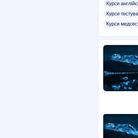
Курси англійс
Курси тестув
Курси медсес
Курси веб-пр
Курси аероди
Комп'ютерні к
Курси зварюв
Курси на погр
IT курси для д
Курси матема
Курси івриту
Вечірні курси
Курси PHP
Курси для ваг