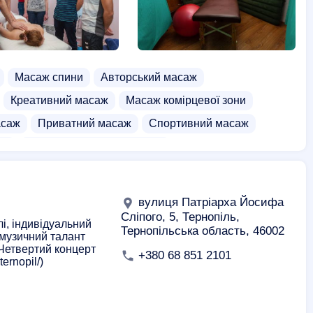
Школи
Академії
Ліцеї
Училища
Масаж спини
Авторський масаж
Креативний масаж
Масаж комірцевої зони
асаж
Приватний масаж
Спортивний масаж
жу
Школа класичного масажу
урси перукарів
Курси барбера
урси флориста (флористики)
Курси тестування
вулиця Патріарха Йосифа
я вій
Курси іспанської мови
Курси візажу
Сліпого, 5, Тернопіль,
і, індивідуальний
Тернопільська область, 46002
 музичний талант
рси DevOps
Курси автокад
Курси автоелектрика
 Четвертий концерт
+380 68 851 2101
ernopil/)
пії
Курси нарощення вій
Курси аеродизайну
и їзди на мотоциклі (мото курси)
живопису
Курси зачісок
Курси збільшення губ