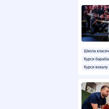
Курси зварюв
Курси ділово
Курси архітек
Курси екскур
Курси мікроб
Курси тейпув
Школа класич
Курси шведсь
Курси бараба
Data Science 
Курси вокалу
Курси PHP
Курси голкоте
Курси мейкап
Еротичний ма