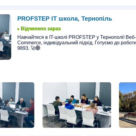
ру
Курси DevOps
Курси нарощення вій
Інтенсивні к
 обличчя
Курси пілотів
Курси адміністратора
Курси 
PROFSTEP ІТ школа, Тернопіль
Курси ламінування вій
Курси воскової епіляції
Курси
Відчинено зараз
рів котельні
Front End курси
Бізнес курси
Курси візу
Навчайтеся в IT-школі PROFSTEP у Тернополі! Веб
Commerce, індивідуальний підхід. Готуємо до роботи 
соводів
Курси математики
Курси ріелторів
Курси сис
9893. 🚀🌐
истів
Курси шиття білизни
Курси шугарінгу
Курси ів
курси
Індивідуальні курси англійської мови
Digital Mark
 CSS
Курси PHP
Курси анімації
Курси антицелюлітн
йомки та монтажу
Курси для вагітних
Курси звукорежис
у
Навчання на крановщика
Курси педикюру
Педикю