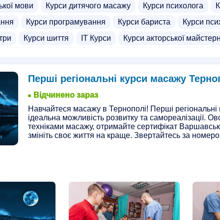
ької мови
Курси дитячого масажу
Курси психолога
К
ання
Курси програмування
Курси бариста
Курси пси
три
Курси шиття
ІТ Курси
Курси акторської майстерн
ограмування
iOS курси
Курси DevOps
Курси автоел
зайну
Курси масажу обличчя
Курси пілотів
Курси їзд
Перші регіональні курси масажу Терно
урси для дітей
Курси адміністратора
Курси ексель
К
Відчинено зараз
альників
Курси комп'ютера
Курси ведення ФОП
Кур
Навчайтеся масажу в Тернополі! Перші регіональні 
ідеальна можливість розвитку та самореалізації. Ов
узчика
Курси операторів котельні
Курси офісних прогр
техніками масажу, отримайте сертифікат Варшавськ
ітей
Бізнес курси
змініть своє життя на краще. Звертайтесь за номеро
Курси візуалізації
Курси дитячого
тики
Курси ріелторів
Курси системного адміністратора
Курси ілюстрації
Курси Java
Digital Marketing курси
 медсестер
Комп'ютерні курси для пенсіонерів
Курси C
Курси Python
Курси анімації
Курси антицелюлітного м
ітних
Курси звукорежисерів
Курси кінолога
Курси м