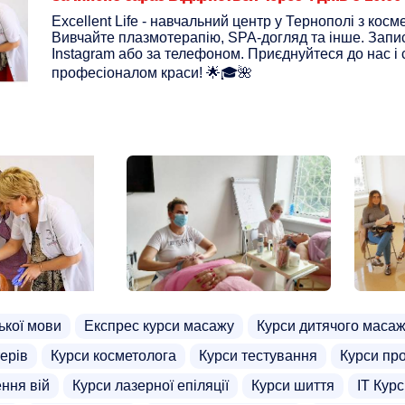
Excellent Life - навчальний центр у Тернополі з кос
Вивчайте плазмотерапію, SPA-догляд та інше. Запи
Instagram або за телефоном. Приєднуйтеся до нас і 
професіоналом краси! 🌟🎓🌺
ької мови
Експрес курси масажу
Курси дитячого маса
ерів
Курси косметолога
Курси тестування
Курси пр
ння вій
Курси лазерної епіляції
Курси шиття
ІТ Кур