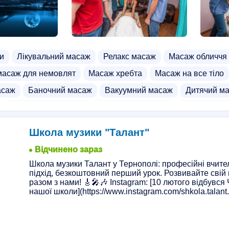
ати
Бізнес школи для підлітків
Школа трактористів
т маркетингу
и
Лікувальний масаж
Релакс масаж
Масаж обличчя
масаж для немовлят
Масаж хребта
Масаж на все тіло
асаж
Баночний масаж
Вакуумний масаж
Дитячий м
Шоколадний масаж
Бамбуковий масаж
Курси маса
и масажу
Курси дитячого масажу
Курси психолога
К
Школа музики "Талант"
ної медицини
Курси бухгалтерів
Курси косметолога
К
Відчинено зараз
а
Курси психолога
Курси медсестри
Курси нарощенн
Школа музики Талант у Тернополі: професійні вчител
підхід, безкоштовний перший урок. Розвивайте свій
ста
Курси оформлення фотозон
Курси трихолога
Ку
разом з нами! 🎸🎤🎶 Instagram: [10 лютого відбувся
оматологів
нашої школи](https://www.instagram.com/shkola.talant.t
Курси зварювальника
Курси мануальної тера
 обличчя
Курси пілотів
Курси тайського масажу
Курс
стратора
Курси ексель
Курси електромонтера
Курси 