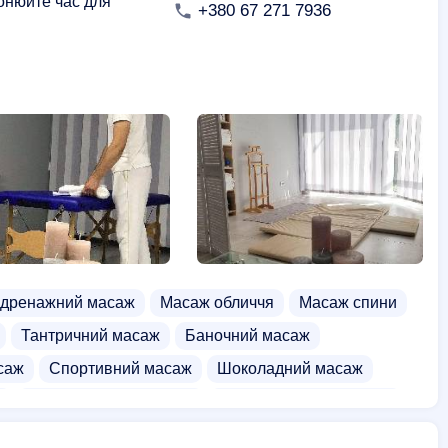
онюйте час для
+380 67 271 7936
дренажний масаж
Масаж обличчя
Масаж спини
Тантричний масаж
Баночний масаж
саж
Спортивний масаж
Шоколадний масаж
ї
Курси масажу обличчя
Курси дитячого масажу
рвоні сауни
Еротичний масаж