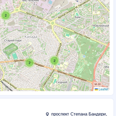
2
2
2
Leaflet
проспект Степана Бандери,