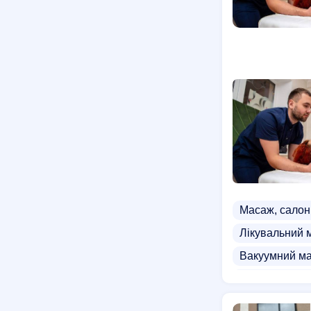
Масаж, салон
Лікувальний 
Вакуумний м
Бамбуковий 
Курси антице