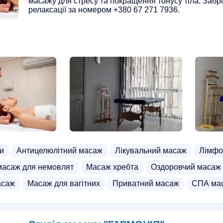
масажу для стресу та покращення тонусу тіла. Забр
релаксації за номером +380 67 271 7936.
и
Антицелюлітний масаж
Лікувальний масаж
Лімфо
масаж для немовлят
Масаж хребта
Оздоровчий масаж
асаж
Масаж для вагітних
Приватний масаж
СПА ма
масаж
Курси дитячого масажу
Курси мануальної терапі
люлітного масажу
Масаж грудей
СПА салон
Інфраче