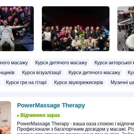
альників
Курси краси
Курси підвищення кваліфікації п
дства
Курси на погрузчика
Курси офісних програм
Те
тора
Курси апаратного манікюру
Курси візуалізації
соводів
Курси з охорони праці
Курси кератинового вир
лейдингу
Курси реабілітолога
Курси ріелторів
Курси 
ання
Курси фотошопу
Курси трактористів
Курси фа
ного масажу
Курси дитячого масажу
Курси акторської
кої мови
Курси шиття білизни
Курси шугарінгу
Курси
нщиків
Курси візуалізації
Курси дитячого масажу
Ку
курси
Курси .net
Вечірні курси медсестер
Кулінарні 
Курси гри на гітарі
Курси звукорежисерів
Музичні ш
Курси Python
Курси автодіагностики
Курси антицелюл
рпії
Курси грумера
Курси для вагітних
Курси кадров
PowerMassage Therapy
у
Школи
Навчання на крановщика
Курси педикюру
Відчинено зараз
саж для жінок
Масаж для чоловіків
Боді масаж
Нур
PowerMassage Therapy - ваша оаза спокою і відпочи
Професіонали з багаторічним досвідом у масажі. Рі