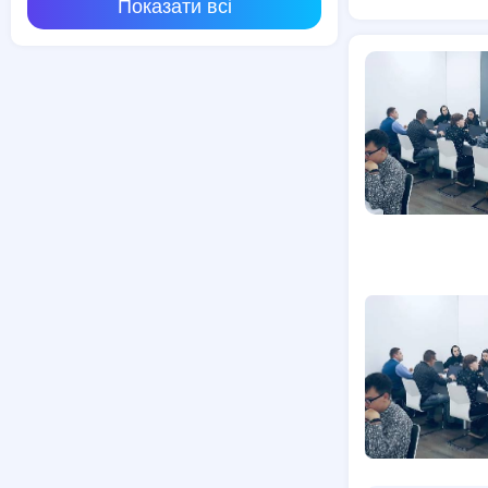
Показати всі
Курси манікю
Курси масажу
Курси краси
Курси операто
Курси екскур
Курси трактор
Режисерські 
Курси HTML,
Курси відеоз
Курси мейкап