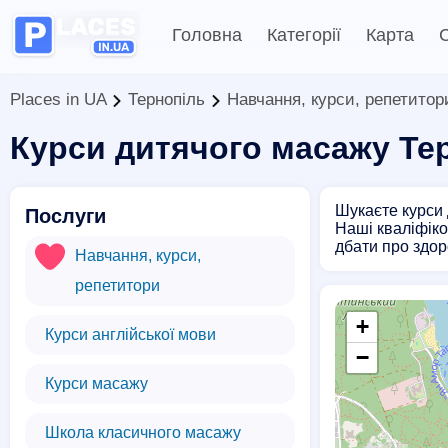
Головна
Категорії
Карта
С
Places in UA
Тернопіль
Навчання, курси, репетитор
Курси дитячого масажу Те
Шукаєте курси 
Послуги
Наші кваліфіко
дбати про здор
Навчання, курси,
репетитори
+
Курси англійської мови
−
Курси масажу
Школа класичного масажу