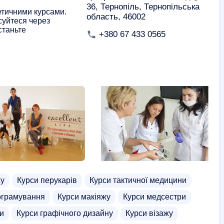
36, Тернопіль, Тернопільська
метичними курсами.
область, 46002
суйтеся через
станьте
+380 67 433 0565
жу
Курси перукарів
Курси тактичної медицини
ограмування
Курси макіяжу
Курси медсестри
си
Курси графічного дизайну
Курси візажу