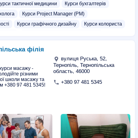
урси тактичної медицини
Курси бухгалтерів
холога
Курси Project Manager (PM)
ості
Курси графічного дизайну
Курси колориста
ектрика
Інтенсивні курси англійської мови
и на мотоциклі (мото курси)
пільська філія
урси електромонтера
Курси зачісок
вулиця Руська, 52,
си діловодства
Курси екскаваторщика
Тернопіль, Тернопільська
курси масажу -
область, 46000
олодійте різними
ам
3D Max курси
Front End курси
ої школи масажу та
+380 97 481 5345
м +380 97 481 5345!
 масажу
Курси для дітей
Курси екскурсоводів
Курси фотошопу
Курси шведської мови
Курси .net
Веб-дизайн курси
++
Курси HTML, CSS
Курси JavaScript
асажу
Курси грумера
Курси декору, декораторів
аркетолога
Курси мейкапу
Приватні школи