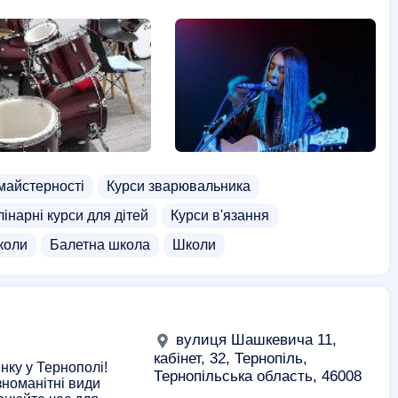
едагогічних працівників
Курси ведення ФОП
атральні курси
Front End курси
Курси дитячого масажу
Курси для дітей
івнювання волосся
Курси математики
системного адміністратора
Курси стюардес
рмацевта
Курси фітнес тренера
 майстерності
Курси зварювальника
 ілюстрації
Курси Java
Режисерські курси
лінарні курси для дітей
Курси в'язання
курси для дітей
Курси C++
Курси HTML, CSS
коли
Балетна школа
Школи
ітного масажу
Курси ботоксу
Курси в'язання
ика
Курси кінолога
Курси маркетолога
Масаж грудей
Еротичний масаж
вулиця Шашкевича 11,
у масаж
Інтим масаж
кабінет, 32, Тернопіль,
нку у Тернополі!
Тернопільська область, 46008
зноманітні види