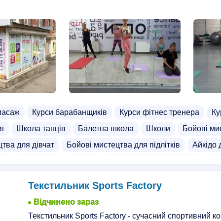
масаж
Курси барабанщиків
Курси фітнес тренера
Ку
ня
Школа танців
Балетна школа
Школи
Бойові ми
тва для дівчат
Бойові мистецтва для підлітків
Айкідо 
ат
ММА секції
Дзюдо
Тхеквондо для дорослих
Сп
я дітей
Йога
Кундаліні йога
Дитяча йога
Фітнес 
Текстильник Sports Factory
ьного тенісу для дітей
Дискотека
Стретчинг
Відчинено зараз
Текстильник Sports Factory - сучасний спортивний к