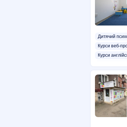
Дитячий псих
Курси веб-пр
Курси англійс
Режисерські 
Кулінарні кур
Приватні шко
Школи
Під
Бокс для діте
Екскурсії для 
Приватні дитя