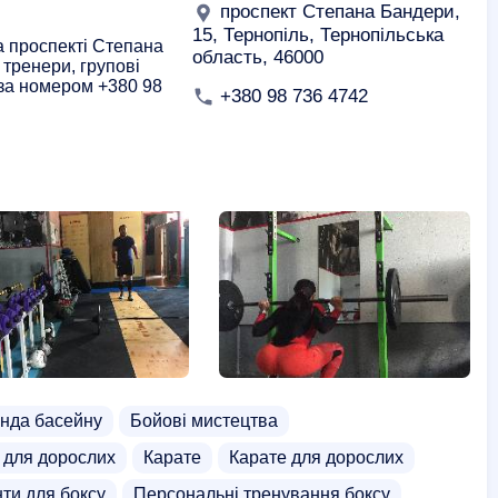
проспект Степана Бандери,
2
15, Тернопіль, Тернопільська
а проспекті Степана
область, 46000
 тренери, групові
 за номером +380 98
+380 98 736 4742
нда басейну
Бойові мистецтва
 для дорослих
Карате
Карате для дорослих
ти для боксу
Персональні тренування боксу