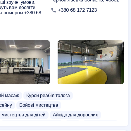
ші зручні умови,
уть вам досягти
+380 68 172 7123
за номером +380 68
й масаж
Курси реабілітолога
сейну
Бойові мистецтва
 мистецтва для дітей
Айкідо для дорослих
фехтування для дорослих
Бокс
Тайський бокс