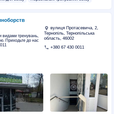
зали
Йога
Кундаліні йога
Фітнес зали
иноборств
вулиця Протасевича, 2,
Тернопіль, Тернопільська
и видами тренувань,
область, 46002
ю. Приходьте до нас
0011
+380 67 430 0011