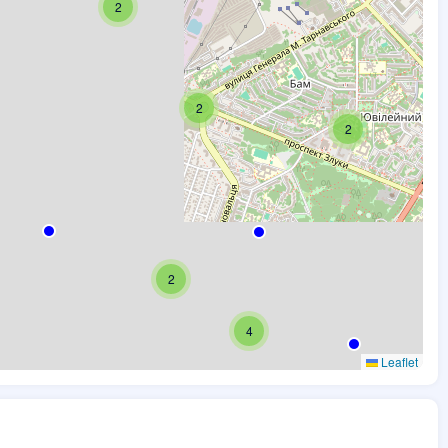
2
2
2
2
4
Leaflet