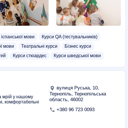
 іспанської мови
Курси QA (тестувальників)
ої мови
Театральні курси
Бізнес курси
тей
Курси стюардес
Курси шведської мови
e курси
Курси дитячого психолога
пії
Курси звукорежисерів
Курси китайської мови
Школа раннього розвитку
Школа трактористів
вулиця Руська, 10,
ві мистецтва для підлітків
Карате для дорослих
Тернопіль, Тернопільська
та мрій у нашому
область, 46002
чі, комфортабельні
ча йога
Спортивні школи
Коні
+380 96 723 0093
тенісу для дітей
Розважальні заклади для дорослих