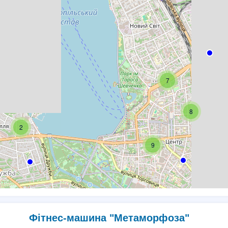
7
8
2
9
3
2
Фітнес-машина "Метаморфоза"