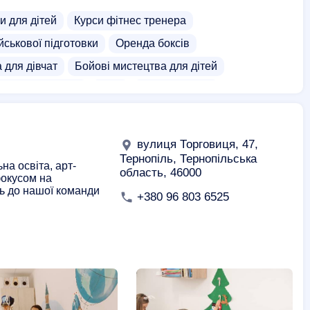
и для дітей
Курси фітнес тренера
йськової підготовки
Оренда боксів
 для дівчат
Бойові мистецтва для дітей
те для дорослих
Бокс
Тайський бокс
Бокс для дівчат
Персональні тренування боксу
Дзюдо для дорослих
Тхеквондо для дорослих
вулиця Торговиця, 47,
 зали
Боксерські магазини
Академії
Тернопіль, Тернопільська
а освіта, арт-
область, 46000
фокусом на
сь до нашої команди
+380 96 803 6525