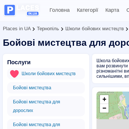
Головна
Категорії
Карта
С
Places in UA
Тернопіль
Школи бойових мистецтв
Бойові мистецтва для дор
Школа бойових
Послуги
вам розвинути
різноманітні в
Школи бойових мистецтв
сильнішими, вп
Бойові мистецтва
+
Бойові мистецтва для
−
дорослих
Бойові мистецтва для