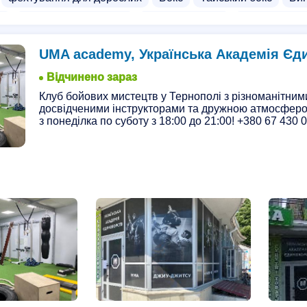
к
Дзюдо для дорослих
Спортивні зали
Тренажерні 
UMA academy, Українська Академія Єд
Відчинено зараз
Клуб бойових мистецтв у Тернополі з різноманітним
досвідченими інструкторами та дружною атмосферо
з понеділка по суботу з 18:00 до 21:00! +380 67 430 