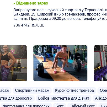
Відчинено зараз
Запрошуємо вас в сучасний спортзал у Тернополі н
Бандери, 15. Широкий вибір тренажерів, професійні
заняття. Працюємо з 09:00 до вечора. Телефонуйте
736 4742. ⛹️‍♂️🏋️‍♀️🔥
масаж
Спортивний масаж
Курси фітнес тренера
Оре
цтва для дорослих
Бойові мистецтва для дівчат
Айкідо
фехтування для дорослих
Бокс
Тайський бокс
Бин