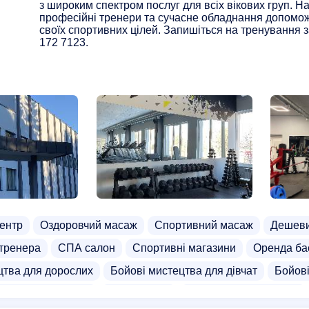
з широким спектром послуг для всіх вікових груп. На
професійні тренери та сучасне обладнання допомож
своїх спортивних цілей. Запишіться на тренування 
172 7123.
ентр
Оздоровчий масаж
Спортивний масаж
Дешеви
 тренера
СПА салон
Спортивні магазини
Оренда ба
цтва для дорослих
Бойові мистецтва для дівчат
Бойові
ате для дорослих
фехтування
фехтування для дітей