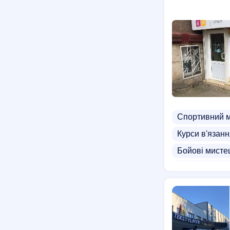
Спортивний 
Курси в'язан
Бойові мистец
Бокс для дівч
Гімнастика дл
Секція настіл