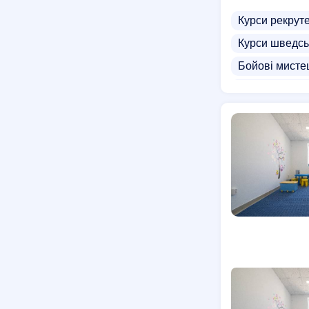
Курси рекрут
Курси шведсь
Бойові мисте
Бойові мистец
Секція боксу
Рукопашний б
Тренажерні з