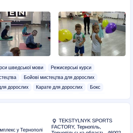
рси шведської мови
Режисерські курси
стецтва
Бойові мистецтва для дорослих
для дорослих
Карате для дорослих
Бокс
ортивні зали
Тренажерні зали
Гімнастика
зали
Екскурсії для дітей
Нічний клуб
TEKSTYLNYK SPORTS
FACTORY, Тернопіль,
омплекс у Тернополі
Тернопільська область, 46002