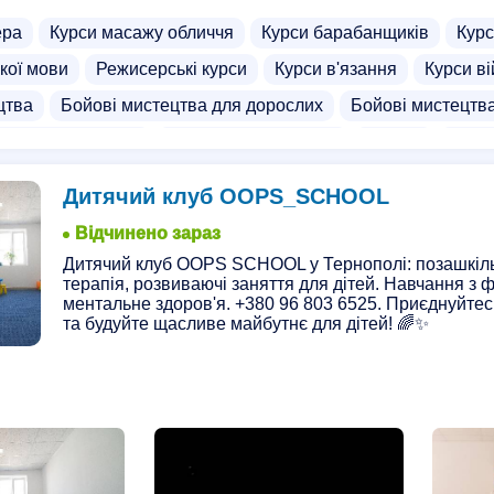
ера
Курси масажу обличчя
Курси барабанщиків
Курс
кої мови
Режисерські курси
Курси в'язання
Курси ві
цтва
Бойові мистецтва для дорослих
Бойові мистецтва
тва для підлітків
Айкідо для дорослих
Карате
Кара
Товари для боксу
Бинти для боксу
Бокс для дітей
Дитячий клуб OOPS_SCHOOL
ій для дітей
ММА секції
Дзюдо
Дзюдо для дітей
Відчинено зараз
али
Йога
Кундаліні йога
Спортивні школи
Фітнес
Дитячий клуб OOPS SCHOOL у Тернополі: позашкільн
терапія, розвиваючі заняття для дітей. Навчання з 
ментальне здоров'я. +380 96 803 6525. Приєднуйте
та будуйте щасливе майбутнє для дітей! 🌈✨