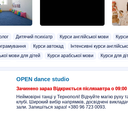
олог
Дитячий психіатр
Курси англійської мови
Курси
ограмування
Курси автокад
Інтенсивні курси англійськ
ької мови для дітей
Курси арабської мови
Курси для ді
курси
Індивідуальні курси англійської мови
Data Scienc
си для дітей
Курси військової підготовки
Курси голкотер
OPEN dance studio
ли
Школа англійської мови
Бізнес школи для підлітків
Зачинено зараз Відкриється післязавтра о 09:00
готовка до школи
Бойові мистецтва для дорослих
Бойо
Неймовірні танці у Тернополі! Відчуйте магію руху 
клубі. Широкий вибір напрямків, досвідчені виклада
й
Тхеквондо для дітей
Тхеквондо для дорослих
Дитя
зали. Запишіться зараз! +380 96 723 0093.
дітей
Ігровий клуб
Дитячий клуб
Секція настільного 
чі садки