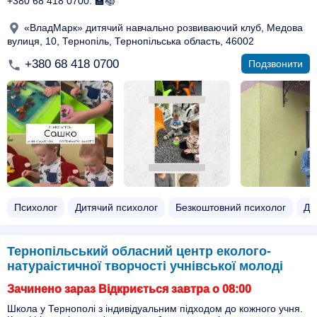
+380 68 418 0700. 🏫📚
«ВладМарк» дитячий навчально розвиваючий клуб, Медова
вулиця, 10, Тернопіль, Тернопільська область, 46002
+380 68 418 0700
Подзвонити
Психолог
Дитячий психолог
Безкоштовний психолог
Ди
Тернопільський обласний центр еколого-
натураістичної творчості учнівської молоді
Зачинено зараз Відкриється завтра о 08:00
Школа у Тернополі з індивідуальним підходом до кожного учня.