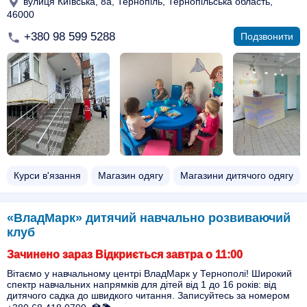
вулиця Київська, 8а, Тернопіль, Тернопільська область,
46000
+380 98 599 5288
Подзвонити
Курси в'язання
Магазин одягу
Магазини дитячого одягу
«ВладМарк» дитячий навчально розвиваючий
клуб
Зачинено зараз Відкриється завтра о 11:00
Вітаємо у навчальному центрі ВладМарк у Тернополі! Широкий
спектр навчальних напрямків для дітей від 1 до 16 років: від
дитячого садка до швидкого читання. Записуйтесь за номером