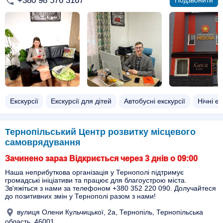
+380 98 576 3167
Подзвонити
Екскурсії
Екскурсії для дітей
Автобусні екскурсії
Нічні ек
Тернопільський Центр розвитку місцевого
самоврядування
Зачинено зараз Відкриється через 3 днів о 09:00
Наша неприбуткова організація у Тернополі підтримує
громадські ініціативи та працює для благоустрою міста.
Зв'яжіться з нами за телефоном +380 352 220 090. Долучайтеся
до позитивних змін у Тернополі разом з нами!
вулиця Олени Кульчицької, 2а, Тернопіль, Тернопільська
область, 46001