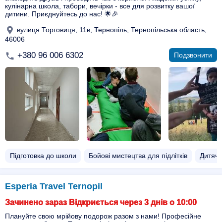
кулінарна школа, табори, вечірки - все для розвитку вашої
дитини. Приєднуйтесь до нас! 🌟🎉
вулиця Торговиця, 11в, Тернопіль, Тернопільська область,
46006
+380 96 006 6302
Подзвонити
Підготовка до школи
Бойові мистецтва для підлітків
Дитяча
Esperia Travel Ternopil
Зачинено зараз Відкриється через 3 днів о 10:00
Плануйте свою мрійову подорож разом з нами! Професійне