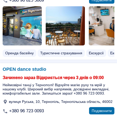
+380 96 825 5869
Подзвонити
Оренда басейну
Туристичне страхування
Екскурсії
Екск
OPEN dance studio
Зачинено зараз Відкриється через 3 днів о 09:00
Неймовірні танці у Тернополі! Відчуйте магію руху та мрій у
нашому клубі. Широкий вибір напрямків, досвідчені викладачі,
комфортабельні зали. Запишіться зараз! +380 96 723 0093.
вулиця Руська, 10, Тернопіль, Тернопільська область, 46002
+380 96 723 0093
Подзвонити