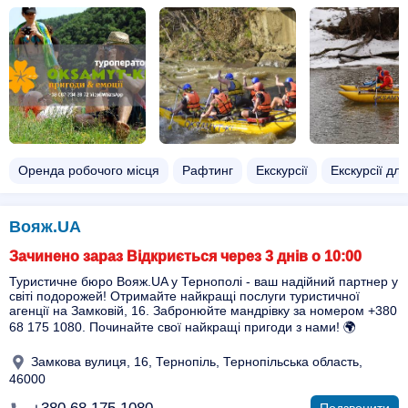
Оренда робочого місця
Рафтинг
Екскурсії
Екскурсії для
Вояж.UA
Зачинено зараз Відкриється через 3 днів о 10:00
Туристичне бюро Вояж.UA у Тернополі - ваш надійний партнер у
світі подорожей! Отримайте найкращі послуги туристичної
агенції на Замковій, 16. Забронюйте мандрівку за номером +380
68 175 1080. Починайте свої найкращі пригоди з нами! 🌍
Замкова вулиця, 16, Тернопіль, Тернопільська область,
46000