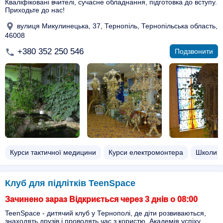
Кваліфіковані вчителі, сучасне обладнання, підготовка до вступу.
Приходьте до нас!
вулиця Микулинецька, 37, Тернопіль, Тернопільська область,
46008
+380 352 250 546
Подзвонити
Курси тактичної медицини
Курси електромонтера
Школи
Клуб для підлітків TeenSpace
Зачинено зараз Відкриється через 3 днів о 08:00
TeenSpace - дитячий клуб у Тернополі, де діти розвиваються,
знаходять друзів і проводять час з користю. Академія успіху,