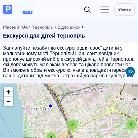
Увійти
Places in UA
Тернопіль
Відпочинок
Екскурсії для дітей Тернопіль
Заплануйте незабутню екскурсію для своєї дитини у
мальовничому місті Тернопіль! Наш сайт-довідник
пропонує широкий вибір екскурсій для дітей в Тернополі,
які допоможуть малюкам весело та цікаво провести час.
Ви зможете обрати екскурсію, яка відповідає інтересам
вашої дитини: від музеїв і атракцій до парків і культурних
центрів. Приємно провести час разом з дітьми, даруючи
їм нові враження і знання про історію і культуру
+
Тернополя. Оберіть екскурсію для дітей у Тернополі і
зробіть їх день яскравим та незабутнім!
−
5
4
2