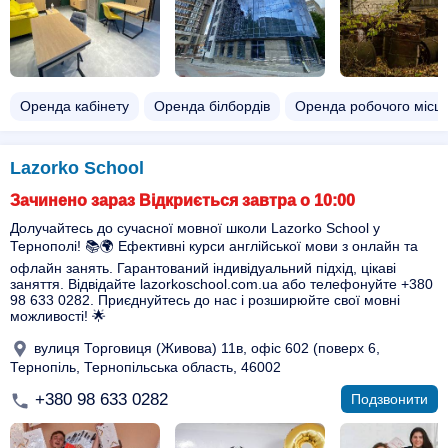
Оренда кабінету
Оренда білбордів
Оренда робочого місц
Lazorko School
Зачинено зараз Відкриється завтра о 10:00
Долучайтесь до сучасної мовної школи Lazorko School у
Тернополі! 📚🌍 Ефективні курси англійської мови з онлайн та
офлайн занять. Гарантований індивідуальний підхід, цікаві
заняття. Відвідайте lazorkoschool.com.ua або телефонуйте +380
98 633 0282. Приєднуйтесь до нас і розширюйте свої мовні
можливості! 🌟
вулиця Торговиця (Живова) 11в, офіс 602 (поверх 6,
Тернопіль, Тернопільська область, 46002
+380 98 633 0282
Подзвонити