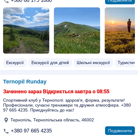
+380 68 175 1080
Подзвонити
Екскурсії
Екскурсії для дітей
Шкільні екскурсії
Туристичн
Ternopil Runday
Зачинено зараз Відкриється завтра о 08:55
Спортивний клуб у Тернополі: здоров'я, форма, результати!
Професіонали, сучасні тренажери та дружня атмосфера. +380
97 665 4235. Приєднуйтесь до нас!
Тернопіль, Тернопільська область, 46002
+380 97 665 4235
Подзвонити