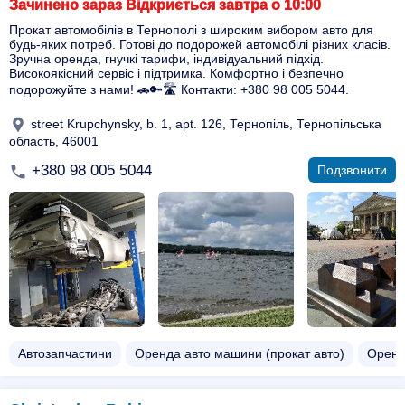
Зачинено зараз Відкриється завтра о 10:00
Прокат автомобілів в Тернополі з широким вибором авто для
будь-яких потреб. Готові до подорожей автомобілі різних класів.
Зручна оренда, гнучкі тарифи, індивідуальний підхід.
Високоякісний сервіс і підтримка. Комфортно і безпечно
подорожуйте з нами! 🚗🔑🛣️ Контакти: +380 98 005 5044.
street Krupchynsky, b. 1, apt. 126, Тернопіль, Тернопільська
область, 46001
+380 98 005 5044
Подзвонити
Автозапчастини
Оренда авто машини (прокат авто)
Оренд