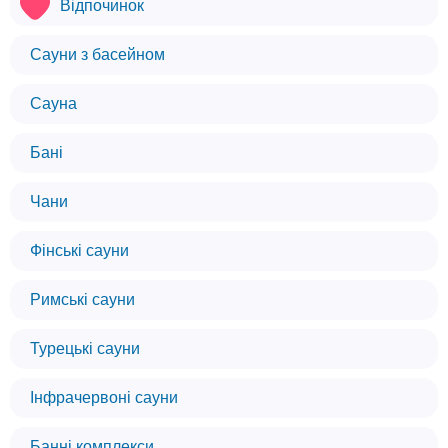
Відпочинок
Сауни з басейном
Сауна
Бані
Чани
Фінські сауни
Римські сауни
Турецькі сауни
Інфрачервоні сауни
Банні комплекси