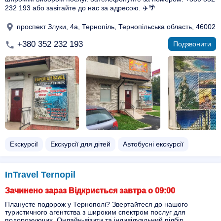
232 193 або завітайте до нас за адресою. ✈️🌴
проспект Злуки, 4а, Тернопіль, Тернопільська область, 46002
+380 352 232 193
Подзвонити
Екскурсії
Екскурсії для дітей
Автобусні екскурсії
InTravel Ternopil
Зачинено зараз Відкриється завтра о 09:00
Плануєте подорож у Тернополі? Звертайтеся до нашого
туристичного агентства з широким спектром послуг для
подорожуючих. Онлайн-візити та індивідуальний підбір