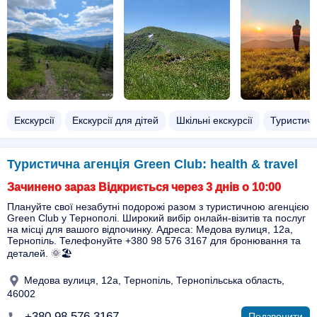
Екскурсії
Екскурсії для дітей
Шкільні екскурсії
Туристичн
Туристична агенція Green Club: health & travel
Зачинено зараз Відкриється через 3 днів о 10:00
Плануйте свої незабутні подорожі разом з туристичною агенцією
Green Club у Тернополі. Широкий вибір онлайн-візитів та послуг
на місці для вашого відпочинку. Адреса: Медова вулиця, 12а,
Тернопіль. Телефонуйте +380 98 576 3167 для бронювання та
деталей. 🌞🏖️
Медова вулиця, 12а, Тернопіль, Тернопільська область,
46002
+380 98 576 3167
Подзвонити