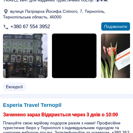
TRAVEL WAY для надійних туристичних послуг. 🌍✈️🏝️
вулиця Патріарха Йосифа Сліпого, 7, Тернопіль,
Тернопільська область, 46000
+380 67 554 3952
Подзвонити
Екскурсії
Esperia Travel Ternopil
Зачинено зараз Відкриється через 3 днів о 10:00
Плануйте свою мрійову подорож разом з нами! Професійне
туристичне бюро у Тернополі з індивідуальним підходом та
широким вибором послуг. Зателефонуйте за номером: +380 352