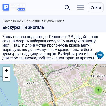
Увійти
Places in UA
Тернопіль
Відпочинок
Екскурсії Тернопіль
Запланована подорож до Тернополя? Відвідайте наш
сайт та оберіть найкращі екскурсії у цьому чарівному
місті. Наші підприємства пропонують різноманітні
маршрути, що допоможуть вам краще пізнати його
культурну спадщину та історію. Виберіть зручний варіант
для себе та насолоджуйтесь неповторними враженнями
від екскурсії по Тернополю.
+
−
3