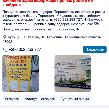
Зачинено зараз Інформація про час роботи не
знайдена
Плануйте захоплюючу подорож Тернопільською областю разом
з туристичним бюро у Тернополі. Ми допоможемо з вибором
маршрутів, екскурсій та готелів. +380 352 253 727. 🌟 Екскурсії,
готелі, ресторани. Зробимо вашу подорож незабутньою! 🗺️
Приходьте до нас особисто, вул. Шашкевича, 8в.
вулиця Шашкевича, 8в, Тернопіль, Тернопільська область,
46002
+380 352 253 727
Подзвонити
Екскурсії
Автобусні екскурсії
Туристичні фірми