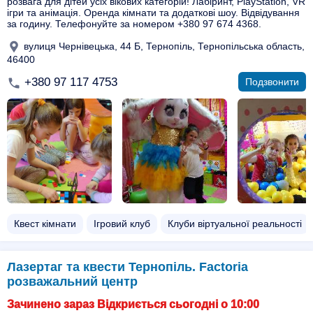
розвага для дітей усіх вікових категорій! Лабіринт, PlayStation, VR
ігри та анімація. Оренда кімнати та додаткові шоу. Відвідування
за годину. Телефонуйте за номером +380 97 674 4368.
вулиця Чернівецька, 44 Б, Тернопіль, Тернопільська область,
46400
+380 97 117 4753
Подзвонити
Квест кімнати
Ігровий клуб
Клуби віртуальної реальності
Лазертаг та квести Тернопіль. Factoria
розважальний центр
Зачинено зараз Відкриється сьогодні о 10:00