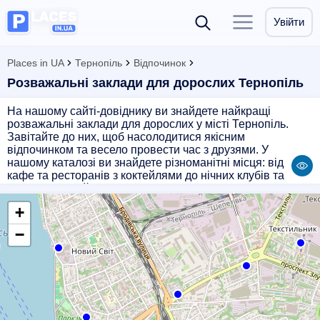
Увійти
Places in UA
Тернопіль
Відпочинок
Розважальні заклади для дорослих Тернопіль
На нашому сайті-довіднику ви знайдете найкращі
розважальні заклади для дорослих у місті Тернопіль.
Завітайте до них, щоб насолодитися якісним
відпочинком та весело провести час з друзями. У
нашому каталозі ви знайдете різноманітні місця: від
кафе та ресторанів з коктейлями до нічних клубів та
казино. Обирайте те, що вам до вподоби, і гарантовано
отримайте незабутні враження. Перегляньте відгуки і
+
рейтинги, щоб обрати найкращий варіант для свого
відпочинку в Тернополі.
−