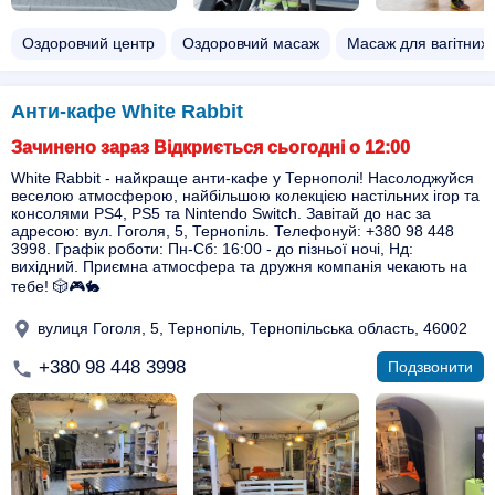
Оздоровчий центр
Оздоровчий масаж
Масаж для вагітних
Анти-кафе White Rabbit
Зачинено зараз Відкриється сьогодні о 12:00
White Rabbit - найкраще анти-кафе у Тернополі! Насолоджуйся
веселою атмосферою, найбільшою колекцією настільних ігор та
консолями PS4, PS5 та Nintendo Switch. Завітай до нас за
адресою: вул. Гоголя, 5, Тернопіль. Телефонуй: +380 98 448
3998. Графік роботи: Пн-Сб: 16:00 - до пізньої ночі, Нд:
вихідний. Приємна атмосфера та дружня компанія чекають на
тебе! 🎲🎮🐇
вулиця Гоголя, 5, Тернопіль, Тернопільська область, 46002
+380 98 448 3998
Подзвонити