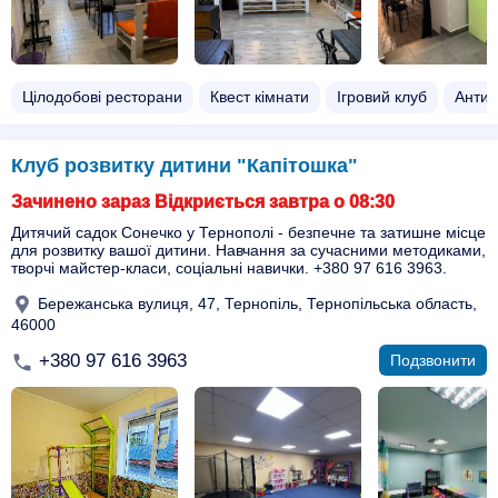
Цілодобові ресторани
Квест кімнати
Ігровий клуб
Анти
Клуб розвитку дитини "Капітошка"
Зачинено зараз Відкриється завтра о 08:30
Дитячий садок Сонечко у Тернополі - безпечне та затишне місце
для розвитку вашої дитини. Навчання за сучасними методиками,
творчі майстер-класи, соціальні навички. +380 97 616 3963.
Бережанська вулиця, 47, Тернопіль, Тернопільська область,
46000
+380 97 616 3963
Подзвонити