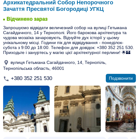
Архикатедральний Собор Непорочного
Зачаття Пресвятої Богородиці УГКЦ
Відчинено зараз
Запрошуємо відвідати величезний собор на вулиці Гетьмана
Сагайдачного, 14 у Тернополі. Його барокова архітектура та
чудова мозаїка зачаровують. Відчуйте дух історії у цьому
унікальному місці. Години пік для відвідування - понеділок-
субота з 9:00 до 18:00. Телефон для довідок: +380 352 251 530.
Приходьте і зануртесь у магію цієї архітектурної перлини! 🌟🏰
вулиця Гетьмана Сагайдачного, 14, Тернопіль,
Тернопільська область, 46001
+380 352 251 530
Подзвонити