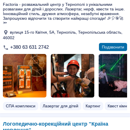
Factoria - розважальний центр у Тернополі з унікальними
розвагами для дітей і дорослих. Лазертаг, нерф, квести та інше.
Інноваційний стиль, дружня атмосфера, незабутні враження.
Запрошуємо відпочити та створити найкращі спогади! 🎉🎈🎯🚀
🔦
вулиця 15-го Квітня, 5А, Тернопіль, Тернопільська область,
46002
+380 63 631 2742
Подзвонити
СПА комплекси
Лазертаг для дітей
Картинг
Квест кімна
Логопедично-корекційний центр "Країна