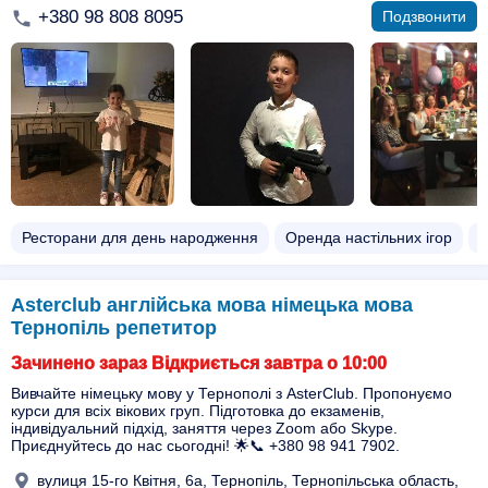
+380 98 808 8095
Подзвонити
Ресторани для день народження
Оренда настільних ігор
П
Asterclub англійська мова німецька мова
Тернопіль репетитор
Зачинено зараз Відкриється завтра о 10:00
Вивчайте німецьку мову у Тернополі з AsterClub. Пропонуємо
курси для всіх вікових груп. Підготовка до екзаменів,
індивідуальний підхід, заняття через Zoom або Skype.
Приєднуйтесь до нас сьогодні! 🌟📞 +380 98 941 7902.
вулиця 15-го Квітня, 6а, Тернопіль, Тернопільська область,