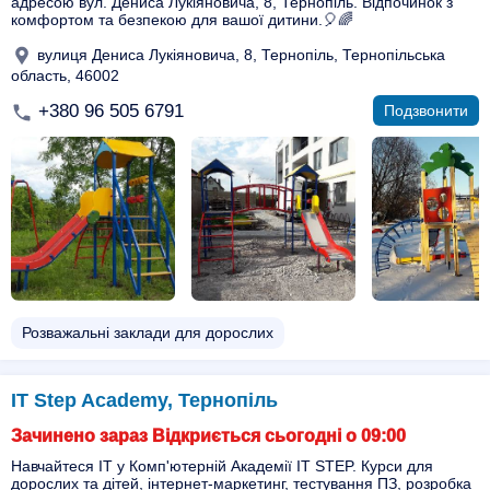
адресою вул. Дениса Лукіяновича, 8, Тернопіль. Відпочинок з
комфортом та безпекою для вашої дитини.🎈🌈
вулиця Дениса Лукіяновича, 8, Тернопіль, Тернопільська
область, 46002
+380 96 505 6791
Подзвонити
Розважальні заклади для дорослих
IT Step Academy, Тернопіль
Зачинено зараз Відкриється сьогодні о 09:00
Навчайтеся ІТ у Комп'ютерній Академії IT STEP. Курси для
дорослих та дітей, інтернет-маркетинг, тестування ПЗ, розробка