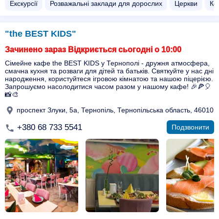
Екскурсії
Розважальні заклади для дорослих
Церкви
Ко
"the BEST KIDS"
Зачинено зараз Відкриється сьогодні о 10:00
Сімейне кафе the BEST KIDS у Тернополі - дружня атмосфера,
смачна кухня та розваги для дітей та батьків. Святкуйте у нас дні
народження, користуйтеся ігровою кімнатою та нашою піцерією.
Запрошуємо насолодитися часом разом у нашому кафе! 🎉🍕🎈
📸🎨
проспект Злуки, 5а, Тернопіль, Тернопільська область, 46010
+380 68 733 5541
Подзвонити