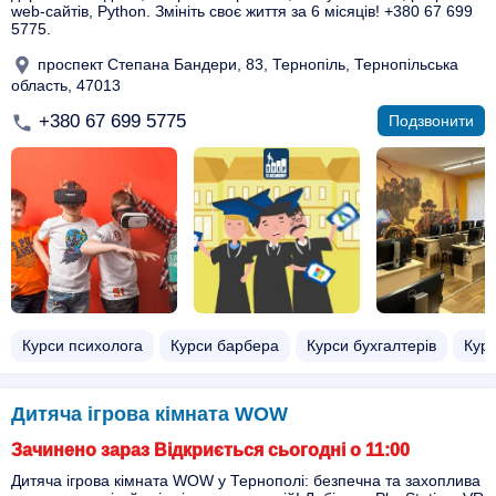
web-сайтів, Python. Змініть своє життя за 6 місяців! +380 67 699
5775.
проспект Степана Бандери, 83, Тернопіль, Тернопільська
область, 47013
+380 67 699 5775
Подзвонити
Курси психолога
Курси барбера
Курси бухгалтерів
Кур
Дитяча ігрова кімната WOW
Зачинено зараз Відкриється сьогодні о 11:00
Дитяча ігрова кімната WOW у Тернополі: безпечна та захоплива