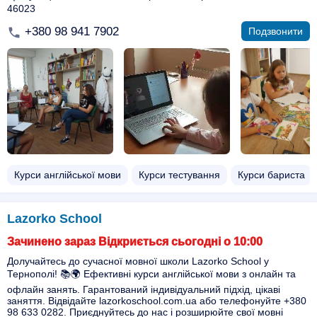
46023
+380 98 941 7902
Подзвонити
Курси англійської мови
Курси тестування
Курси бариста
Lazorko School
Зачинено зараз Відкриється сьогодні о 10:00
Долучайтесь до сучасної мовної школи Lazorko School у
Тернополі! 📚🌍 Ефективні курси англійської мови з онлайн та
офлайн занять. Гарантований індивідуальний підхід, цікаві
заняття. Відвідайте lazorkoschool.com.ua або телефонуйте +380
98 633 0282. Приєднуйтесь до нас і розширюйте свої мовні