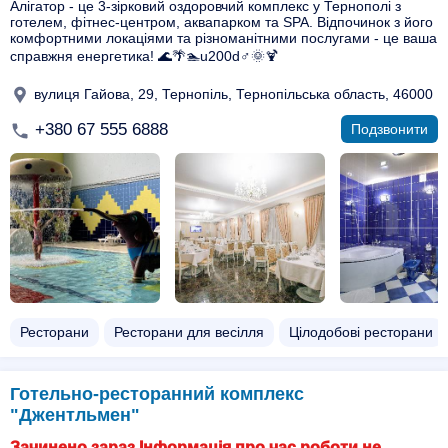
Алігатор - це 3-зірковий оздоровчий комплекс у Тернополі з
готелем, фітнес-центром, аквапарком та SPA. Відпочинок з його
комфортними локаціями та різноманітними послугами - це ваша
справжня енергетика! 🌊🌴🏊u200d♂️🌞🍹
вулиця Гайова, 29, Тернопіль, Тернопільська область, 46000
+380 67 555 6888
Подзвонити
Ресторани
Ресторани для весілля
Цілодобові ресторани
Готельно-ресторанний комплекс
"Джентльмен"
Зачинено зараз Інформація про час роботи не