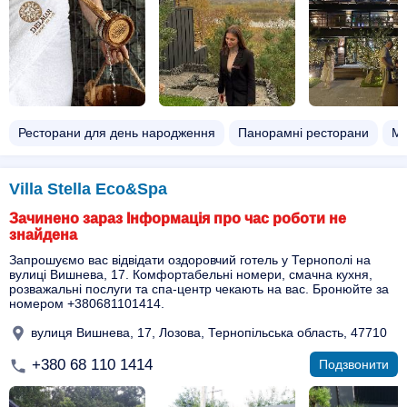
Ресторани для день народження
Панорамні ресторани
Ма
Villa Stella Eco&Spa
Зачинено зараз Інформація про час роботи не
знайдена
Запрошуємо вас відвідати оздоровчий готель у Тернополі на
вулиці Вишнева, 17. Комфортабельні номери, смачна кухня,
розважальні послуги та спа-центр чекають на вас. Бронюйте за
номером +380681101414.
вулиця Вишнева, 17, Лозова, Тернопільська область, 47710
+380 68 110 1414
Подзвонити