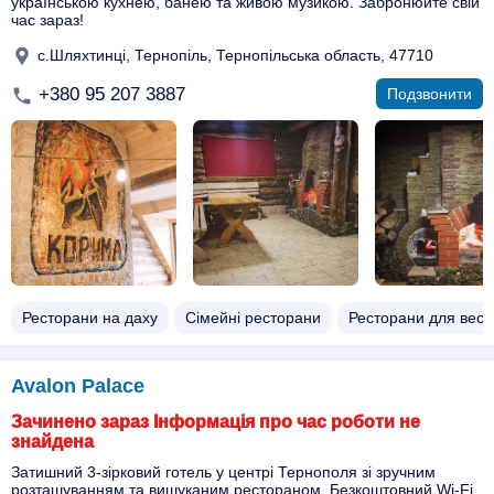
українською кухнею, банею та живою музикою. Забронюйте свій
час зараз!
с.Шляхтинці, Тернопіль, Тернопільська область, 47710
+380 95 207 3887
Подзвонити
Ресторани на даху
Сімейні ресторани
Ресторани для весі
Avalon Palace
Зачинено зараз Інформація про час роботи не
знайдена
Затишний 3-зірковий готель у центрі Тернополя зі зручним
розташуванням та вишуканим рестораном. Безкоштовний Wi-Fi,