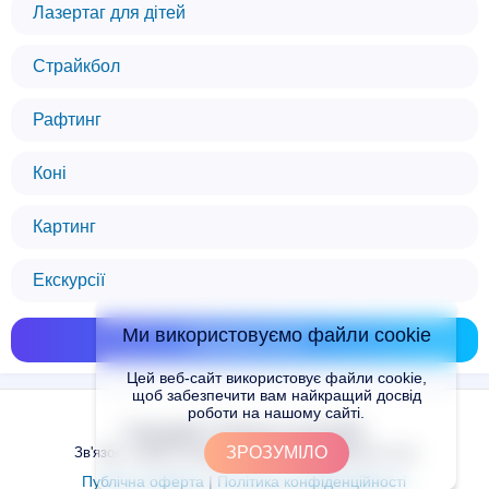
Лазертаг для дітей
Страйкбол
Рафтинг
Коні
Картинг
Екскурсії
Ми використовуємо файли cookie
Показати всі
Цей веб-сайт використовує файли cookie,
щоб забезпечити вам найкращий досвід
роботи на нашому сайті.
Copyright © Places.in.UA 2024
ЗРОЗУМІЛО
Зв'язок з адміністрацією сайту: admin@places.in.ua
Публічна оферта
|
Політика конфіденційності