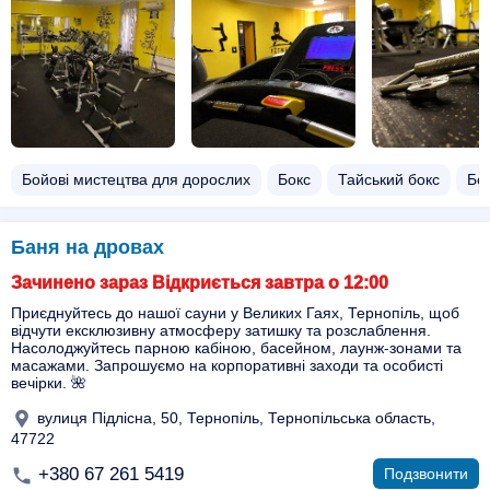
Бойові мистецтва для дорослих
Бокс
Тайський бокс
Бок
Баня на дровах
Зачинено зараз Відкриється завтра о 12:00
Приєднуйтесь до нашої сауни у Великих Гаях, Тернопіль, щоб
відчути ексклюзивну атмосферу затишку та розслаблення.
Насолоджуйтесь парною кабіною, басейном, лаунж-зонами та
масажами. Запрошуємо на корпоративні заходи та особисті
вечірки. 🌺
вулиця Підлісна, 50, Тернопіль, Тернопільська область,
47722
+380 67 261 5419
Подзвонити