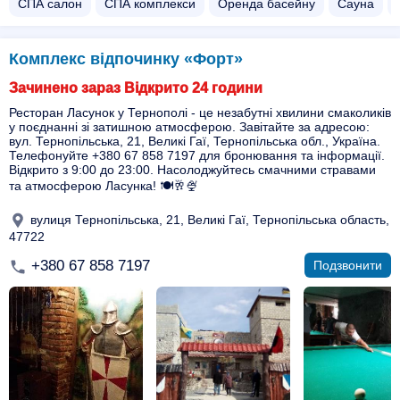
СПА салон
СПА комплекси
Оренда басейну
Сауна
Комплекс відпочинку «Форт»
Зачинено зараз Відкрито 24 години
Ресторан Ласунок у Тернополі - це незабутні хвилини смаколиків
у поєднанні зі затишною атмосферою. Завітайте за адресою:
вул. Тернопільська, 21, Великі Гаї, Тернопільська обл., Україна.
Телефонуйте +380 67 858 7197 для бронювання та інформації.
Відкрито з 9:00 до 23:00. Насолоджуйтесь смачними стравами
та атмосферою Ласунка! 🍽️🥂🍨
вулиця Тернопільська, 21, Великі Гаї, Тернопільська область,
47722
+380 67 858 7197
Подзвонити