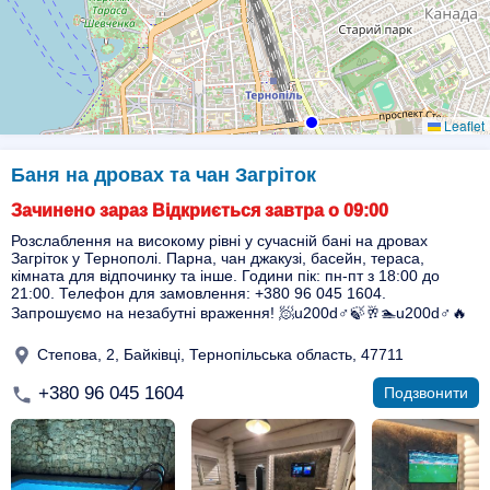
Leaflet
Баня на дровах та чан Загріток
Зачинено зараз Відкриється завтра о 09:00
Розслаблення на високому рівні у сучасній бані на дровах
Загріток у Тернополі. Парна, чан джакузі, басейн, тераса,
кімната для відпочинку та інше. Години пік: пн-пт з 18:00 до
21:00. Телефон для замовлення: +380 96 045 1604.
Запрошуємо на незабутні враження! 🧖u200d♂️🍃🥂🏊u200d♂️🔥
Степова, 2, Байківці, Тернопільська область, 47711
+380 96 045 1604
Подзвонити