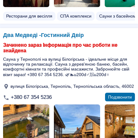
Ресторани для весілля
СПА комплекси
Сауни з басейном
Два Медведі -Гостинний Двір
Зачинено зараз Інформація про час роботи не
знайдена
Сауна у Тернополі на вулиці Білогірська - ідеальне місце для
відпочинку та релаксації. Сауна з дерев'яною банею, басейн,
комфортні кімнати та професійні масажисти. Забронюйте свій
візит зараз! +380 67 354 5236. 🌿🏊u200d♂️🧖u200d♀️
вулиця Білогірська, Тернопіль, Тернопільська область, 46002
+380 67 354 5236
Подзвонити