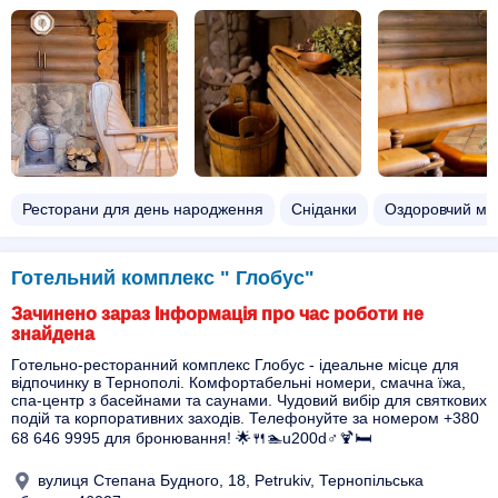
Ресторани для день народження
Сніданки
Оздоровчий ма
Готельний комплекс " Глобус"
Зачинено зараз Інформація про час роботи не
знайдена
Готельно-ресторанний комплекс Глобус - ідеальне місце для
відпочинку в Тернополі. Комфортабельні номери, смачна їжа,
спа-центр з басейнами та саунами. Чудовий вибір для святкових
подій та корпоративних заходів. Телефонуйте за номером +380
68 646 9995 для бронювання! 🌟🍴🏊u200d♂️🍹🛏️
вулиця Степана Будного, 18, Petrukiv, Тернопільська