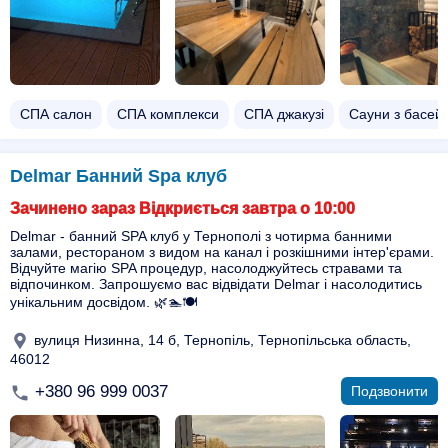
СПА салон
СПА комплекси
СПА джакузі
Сауни з басей
Delmаr Банний Spa клуб
Зачинено зараз Відкриється завтра о 10:00
Delmar - банний SPA клуб у Тернополі з чотирма банними
залами, рестораном з видом на канал і розкішними інтер'єрами.
Відчуйте магію SPA процедур, насолоджуйтесь стравами та
відпочинком. Запрошуємо вас відвідати Delmar і насолодитись
унікальним досвідом. 🌿🏊🍽️
вулиця Низинна, 14 б, Тернопіль, Тернопільська область,
46012
+380 96 999 0037
Подзвонити