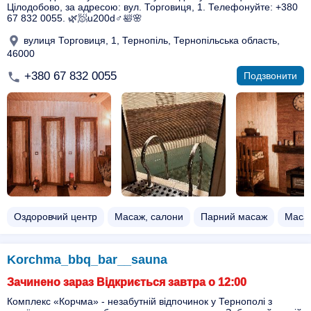
Цілодобово, за адресою: вул. Торговиця, 1. Телефонуйте: +380
67 832 0055. 🌿🧖u200d♂️🛀🌸
вулиця Торговиця, 1, Тернопіль, Тернопільська область,
46000
+380 67 832 0055
Подзвонити
Оздоровчий центр
Масаж, салони
Парний масаж
Маса
Korchma_bbq_bar__sauna
Зачинено зараз Відкриється завтра о 12:00
Комплекс «Корчма» - незабутній відпочинок у Тернополі з