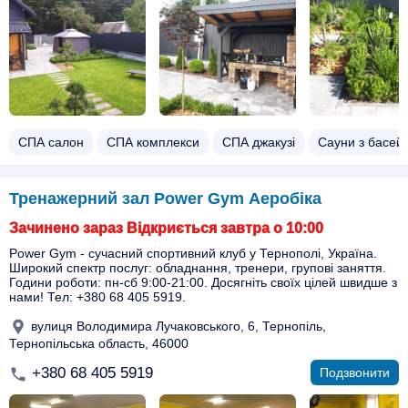
СПА салон
СПА комплекси
СПА джакузі
Сауни з басей
Тренажерний зал Power Gym Аеробіка
Зачинено зараз Відкриється завтра о 10:00
Power Gym - сучасний спортивний клуб у Тернополі, Україна.
Широкий спектр послуг: обладнання, тренери, групові заняття.
Години роботи: пн-сб 9:00-21:00. Досягніть своїх цілей швидше з
нами! Тел: +380 68 405 5919.
вулиця Володимира Лучаковського, 6, Тернопіль,
Тернопільська область, 46000
+380 68 405 5919
Подзвонити