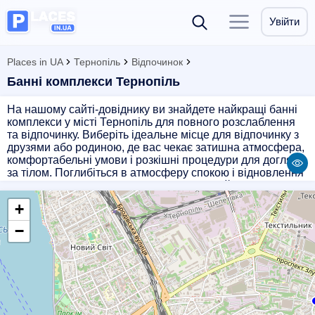
Увійти
Places in UA
Тернопіль
Відпочинок
Банні комплекси Тернопіль
На нашому сайті-довіднику ви знайдете найкращі банні
комплекси у місті Тернопіль для повного розслаблення
та відпочинку. Виберіть ідеальне місце для відпочинку з
друзями або родиною, де вас чекає затишна атмосфера,
комфортабельні умови і розкішні процедури для догляду
за тілом. Поглибіться в атмосферу спокою і відновлення
сил у банному комплексі в Тернополі, який гарантує вам
незабутні враження та приємні емоції. Забронюйте свій
+
відпочинок вже зараз і насолоджуйтеся моментом!
−