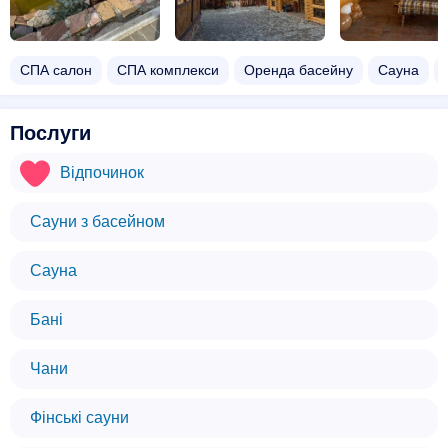
СПА салон
СПА комплекси
Оренда басейну
Сауна
Послуги
Відпочинок
Сауни з басейном
Сауна
Бані
Чани
Фінські сауни