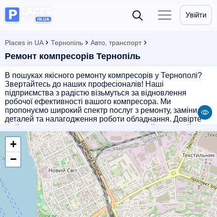
Увійти
Places in UA
Тернопіль
Авто, транспорт
Ремонт компресорів Тернопіль
В пошуках якісного ремонту компресорів у Тернополі?
Звертайтесь до наших професіоналів! Наші
підприємства з радістю візьмуться за відновлення
робочої ефективності вашого компресора. Ми
пропонуємо широкий спектр послуг з ремонту, заміни
деталей та налагодження роботи обладнання. Довірте
свій компресор професіоналам і отримайте якісний
сервіс за доступними цінами. Звертайтеся до нас і ваш
+
компресор знову буде працювати на повну потужність!
−