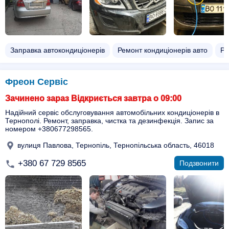
Заправка автокондиціонерів
Ремонт кондиціонерів авто
Ре
Фреон Сервіс
Зачинено зараз Відкриється завтра о 09:00
Надійний сервіс обслуговування автомобільних кондиціонерів в
Тернополі. Ремонт, заправка, чистка та дезинфекція. Запис за
номером +380677298565.
вулиця Павлова, Тернопіль, Тернопільська область, 46018
+380 67 729 8565
Подзвонити