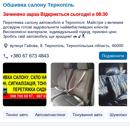
Обшивка салону Тернопіль
Зачинено зараз Відкриється сьогодні о 08:30
Перетяжка салону автомобіля в Тернополі. Майстри з великим
досвідом готові задовольнити найвибагливіших клієнтів.
Високоякісні матеріали, індивідуальний підхід, приємні ціни.
Зробіть свій автомобіль ще кращим! 🚗💺🔝
вулиця Гайова, 8, Тернопіль, Тернопільська область, 46000
+380 67 673 4843
Подзвонити
Тюнінг авто
Автозапчастини
Тонування авто
Шумоізоля