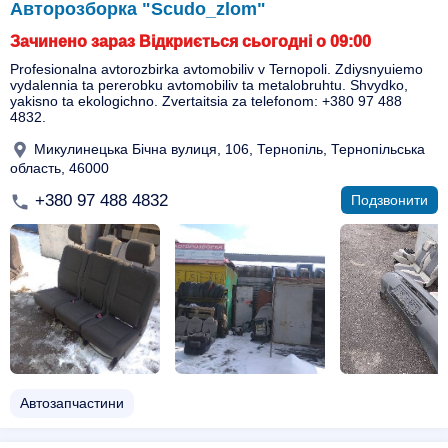
Авторозборка "Scudo_zlom"
Зачинено зараз Відкриється сьогодні о 09:00
Profesionalna avtorozbirka avtomobiliv v Ternopoli. Zdiysnyuiemo
vydalennia ta pererobku avtomobiliv ta metalobruhtu. Shvydko,
yakisno ta ekologichno. Zvertaitsia za telefonom: +380 97 488
4832.
Микулинецька Бічна вулиця, 106, Тернопіль, Тернопільська
область, 46000
+380 97 488 4832
Подзвонити
Автозапчастини