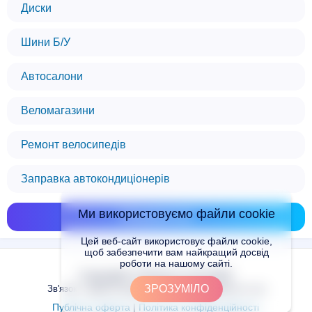
Диски
Шини Б/У
Автосалони
Веломагазини
Ремонт велосипедів
Заправка автокондиціонерів
Ми використовуємо файли cookie
Показати всі
Цей веб-сайт використовує файли cookie,
щоб забезпечити вам найкращий досвід
роботи на нашому сайті.
Copyright © Places.in.UA 2024
ЗРОЗУМІЛО
Зв'язок з адміністрацією сайту: admin@places.in.ua
Публічна оферта
|
Політика конфіденційності