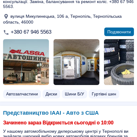
консультації. Заміна, балансування та ремонт коліс. +380 67 946
5563.
вулиця Микулинецька, 106 а, Тернопіль, Тернопільська
область, 46000
+380 67 946 5563
Подзвонити
Автозапчастини
Диски
Шини Б/У
Гуртівні шин
Представництво IAAI - Авто з США
Зачинено зараз Відкриється сьогодні о 10:00
У нашому автомобільному дилерському центрі у Тернополі ви
знайдете широкий вибір нових автомобілів відомих брендів за