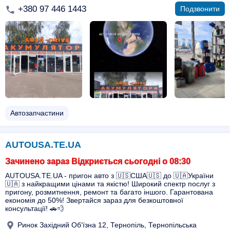
+380 97 446 1443
Подзвонити
Автозапчастини
AUTOUSA.TE.UA
Зачинено зараз Відкриється сьогодні о 08:30
AUTOUSA.TE.UA - пригон авто з 🇺🇸США🇺🇸 до 🇺🇦України
🇺🇦 з найкращими цінами та якістю! Широкий спектр послуг з
пригону, розмитнення, ремонт та багато іншого. Гарантована
економія до 50%! Звертайся зараз для безкоштовної
консультації! 🚗💨
Ринок Західний Об‘їзна 12, Тернопіль, Тернопільська