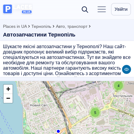
Увійти
Places in UA
Тернопіль
Авто, транспорт
Автозапчастини Тернопіль
Шукаєте якісні автозапчастини у Тернополі? Наш сайт-
довідник пропонує великий вибір підприємств, які
спеціалізуються на автозапчастинах. Тут ви знайдете все
необхідне для ремонту та обслуговування вашого
автомобіля. Наші партнери гарантують високу якість
товарів і доступні ціни. Ознайомтесь з асортиментом
запчастин на нашому сайті і знайдіть те, що вам потрібно
для вашого автомобіля. Надійні партнери, швидка
4
+
доставка і професійні консультації - все це для вашої
зручності. Обирайте якість і надійність разом з нами!
−
5