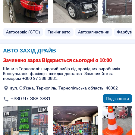
Автосервіс (СТО)
Тюнінг авто
Автозапчастини
Фарбува
АВТО ЗАХІД ДРАЙВ
Зачинено зараз Відкриється сьогодні о 10:00
Шини в Тернополі: широкий вибір від провідних виробників.
Консультація фахівців, швидка доставка. Замовляйте за
номером +380 97 388 3881.
вул. Об'їзна, Тернопіль, Тернопільська область, 46002
+380 97 388 3881
Подзвонити