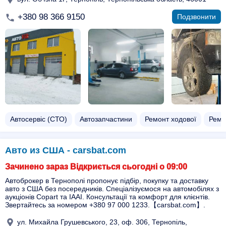
+380 98 366 9150
Подзвонити
Автосервіс (СТО)
Автозапчастини
Ремонт ходової
Ремо
Авто из США - carsbat.com
Зачинено зараз Відкриється сьогодні о 09:00
Автоброкер в Тернополі пропонує підбір, покупку та доставку
авто з США без посередників. Спеціалізуємося на автомобілях з
аукціонів Copart та IAAI. Консультації та комфорт для клієнтів.
Звертайтесь за номером +380 97 000 1233.【carsbat.com】.
ул. Михайла Грушевського, 23, оф. 306, Тернопіль,