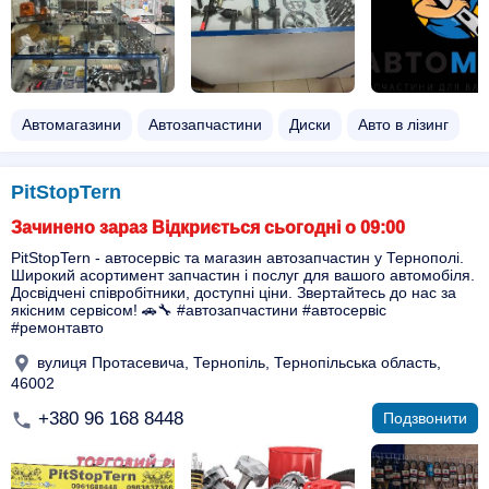
Автомагазини
Автозапчастини
Диски
Авто в лізинг
PitStopTern
Зачинено зараз Відкриється сьогодні о 09:00
PitStopTern - автосервіс та магазин автозапчастин у Тернополі.
Широкий асортимент запчастин і послуг для вашого автомобіля.
Досвідчені співробітники, доступні ціни. Звертайтесь до нас за
якісним сервісом! 🚗🔧 #автозапчастини #автосервіс
#ремонтавто
вулиця Протасевича, Тернопіль, Тернопільська область,
46002
+380 96 168 8448
Подзвонити