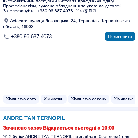
високоякісними послугами чистки та прасування одягу.
Професіоналізм, сучасне обладнання та увага до деталей.
Зателефонуйте: +380 96 687 4073. 👔🧼👗👖👚
Avtocare, вулиця Лозовецька, 24, Тернопіль, Тернопільська
область, 46002
+380 96 687 4073
Подзвонити
Хімчистка авто
Хімчистки
Хімчистка салону
Хімчистка м
ANDRE TAN TERNOPIL
Зачинено зараз Відкриється сьогодні о 10:00
👗 У бутіку ANDRE TAN TERNOPIL ви знайдете брендовий одяг