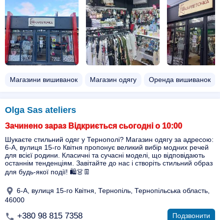
Магазини вишиванок
Магазин одягу
Оренда вишиванок
Olga Sas ateliers
Зачинено зараз Відкриється сьогодні о 10:00
Шукаєте стильний одяг у Тернополі? Магазин одягу за адресою:
6-А, вулиця 15-го Квітня пропонує великий вибір модних речей
для всієї родини. Класичні та сучасні моделі, що відповідають
останнім тенденціям. Завітайте до нас і створіть стильний образ
для будь-якої події! 🛍️👗👖
6-А, вулиця 15-го Квітня, Тернопіль, Тернопільська область,
46000
+380 98 815 7358
Подзвонити