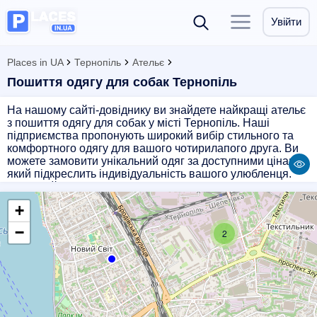
Увійти
Places in UA
Тернопіль
Ательє
Пошиття одягу для собак Тернопіль
На нашому сайті-довіднику ви знайдете найкращі ательє
з пошиття одягу для собак у місті Тернопіль. Наші
підприємства пропонують широкий вибір стильного та
комфортного одягу для вашого чотирилапого друга. Ви
можете замовити унікальний одяг за доступними цінами,
який підкреслить індивідуальність вашого улюбленця.
Наші майстри врахують всі ваші побажання та зроблять
все можливе, щоб ваш пес або собака виглядали
+
стильно та модно. Оберіть найкраще ательє для вашого
улюбленця на нашому сайті вже зараз!
−
2