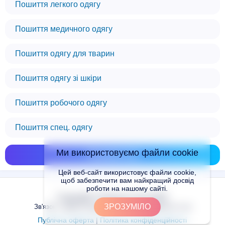
Пошиття легкого одягу
Пошиття медичного одягу
Пошиття одягу для тварин
Пошиття одягу зі шкіри
Пошиття робочого одягу
Пошиття спец. одягу
Ми використовуємо файли cookie
Показати всі
Цей веб-сайт використовує файли cookie,
щоб забезпечити вам найкращий досвід
роботи на нашому сайті.
Copyright © Places.in.UA 2024
ЗРОЗУМІЛО
Зв'язок з адміністрацією сайту: admin@places.in.ua
Публічна оферта
|
Політика конфіденційності