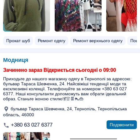
Прокат шуб
Ремонт одягу
Ремонт верхнього одягу
Поши
Модниця
Зачинено зараз Відкриється сьогодні о 09:00
Приходьте до нашого магазину одягу в Тернополі за адресою:
бульвар Тараса Шевченка, 24. Найсвіжіші тенденції моди та
ексклюзивні колекції. Телефонуйте за номером +380 63 027
6377. Наші консультанти допоможуть вам обрати ідеальний
образ. Станьте іконою стилю!💃👚👖👠👜
бульвар Тараса Шевченка, 24, Тернопіль, Тернопільська
область, 46000
+380 63 027 6377
Подзвонити